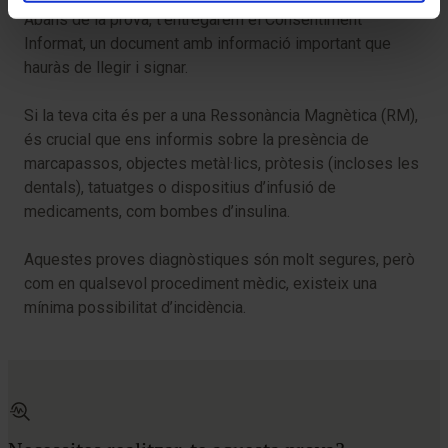
Abans de la prova, t’entregarem el Consentiment
Informat, un document amb informació important que
hauràs de llegir i signar.
Si la teva cita és per a una Ressonància Magnètica (RM),
és crucial que ens informis sobre la presència de
marcapassos, objectes metàl·lics, pròtesis (incloses les
dentals), tatuatges o dispositius d’infusió de
medicaments, com bombes d’insulina.
Aquestes proves diagnòstiques són molt segures, però
com en qualsevol procediment mèdic, existeix una
mínima possibilitat d’incidència.