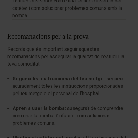
instruccions sobre com cuidar el lloc d’inserció del
catèter i com solucionar problemes comuns amb la
bomba.
Recomanacions per a la prova
Recorda que és important seguir aquestes
recomanacions per assegurar la qualitat de l’estudi i la
teva comoditat:
Segueix les instruccions del teu metge:
segueix
acuradament totes les instruccions proporcionades
pel teu metge o el personal de l’hospital.
Aprèn a usar la bomba:
assegura’t de comprendre
com usar la bomba d’infusió i com solucionar
problemes comuns.
Mantén el catèter net:
mantén el lloc d’inserció del