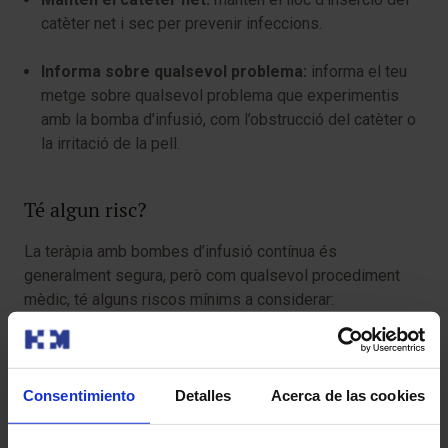
catèter net i sec per prevenir infeccions.
Informa sobre qualsevol problema:
informa el teu
metge sobre qualsevol problema que experimentis
amb la bomba d’infusió, com l’obstrucció del catèter o
la irritació de la pell.
Té algun risc?
La teràpia amb bombes d’infusió contínua és
generalment segura, però com qualsevol procediment
mèdic, té alguns riscos mínims a considerar:
Infecció:
existeix un risc d’infecció en el lloc
d’inserció del catèter.
Consentimiento
Detalles
Acerca de las cookies
Irritació de la pell:
la pell al voltant del lloc d’inserció
del catèter pot irritar-se o inflamar-se, també poden