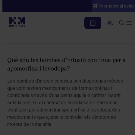
Diagnòstics
International patie
Bombes d’infusió contínua per a
apomorfina i levodopa
Taula de continguts
Què són les bombes d’infusió contínua per a
apomorfina i levodopa?
Les bombes d’infusió contínua són dispositius mèdics
que administren medicaments de forma contínua i
controlada a través d’una petita agulla o catèter inserit
sota la pell. En el context de la malaltia de Parkinson,
s’utilitzen per administrar apomorfina o levodopa, dos
medicaments que ajuden a controlar els símptomes
motors de la malaltia.