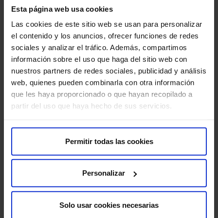
Esta página web usa cookies
desenvolupar-se nòduls subcutanis.
Las cookies de este sitio web se usan para personalizar
Obstrucció del catèter:
el catèter pot obstruir-se,
el contenido y los anuncios, ofrecer funciones de redes
cosa que impedeix l’administració del medicament.
sociales y analizar el tráfico. Además, compartimos
información sobre el uso que haga del sitio web con
Problemes amb la bomba:
poden ocórrer problemes
nuestros partners de redes sociales, publicidad y análisis
amb la bomba d’infusió, com l’esgotament de la
web, quienes pueden combinarla con otra información
bateria o el mal funcionament del dispositiu.
que les haya proporcionado o que hayan recopilado a
partir del uso que haya hecho de sus servicios.
Efectes secundaris del medicament:
poden ocórrer
efectes secundaris relacionats amb el medicament
que s’està administrant, com nàusees, vòmits, marejos
Permitir todas las cookies
o discinèsies (moviments anormals).
Perquè la teva prova es desenvolupi sense contratemps,
Personalizar
et demanem que arribis amb antelació a l’hora indicada.
Així podrem realitzar la preparació administrativa i clínica
necessària.
Solo usar cookies necesarias