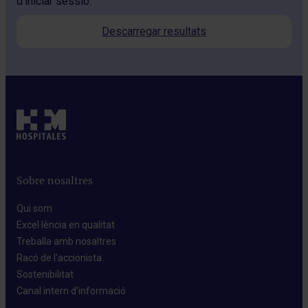
d’iniciar sessió.
Descarregar resultats
Sobre nosaltres
Qui som​
Excel·lència en qualitat​
Treballa amb nosaltres​
Racó de l'accionista​
Sostenibilitat​
Canal intern d'informació​