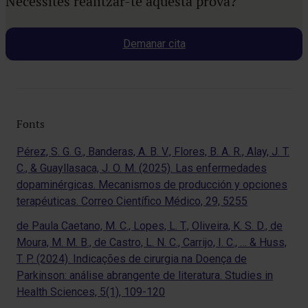
Necessites realitzar-te aquesta prova?
Demanar cita
Fonts
Pérez, S. G. G., Banderas, A. B. V., Flores, B. A. R., Alay, J. T.
C., & Guayllasaca, J. O. M. (2025). Las enfermedades
dopaminérgicas. Mecanismos de producción y opciones
terapéuticas. Correo Científico Médico, 29, 5255
de Paula Caetano, M. C., Lopes, L. T., Oliveira, K. S. D., de
Moura, M. M. B., de Castro, L. N. C., Carrijo, I. C., … & Huss,
T. P. (2024). Indicações de cirurgia na Doença de
Parkinson: análise abrangente de literatura. Studies in
Health Sciences, 5(1), 109-120