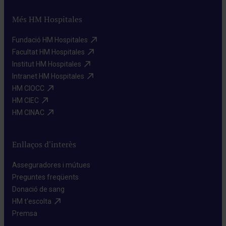
Més HM Hospitales
Fundació HM Hospitales​
Facultat HM Hospitales​
Institut HM Hospitales​
Intranet HM Hospitales​
HM CIOCC​
HM CIEC​
HM CINAC​
Enllaços d'interès
Asseguradores i mútues​
Preguntes freqüents​
Donació de sang​
HM t'escolta​
Premsa​