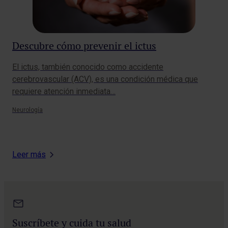
Descubre cómo prevenir el ictus
¿Q
El ictus, también conocido como accidente
Un 
cerebrovascular (ACV), es una condición médica que
com
requiere atención inmediata…
una
Neurología
Neur
Leer más
Suscríbete y cuida tu salud