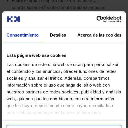
Fisioterapia
: recupera fuerza, movilidad y
coordinación. El fisioterapeuta utiliza ejercicios
adaptados para mejorar el rango de movimiento, la
marcha y el equilibrio, previniendo complicaciones
como la espasticidad y el dolor.
Consentimiento
Detalles
Acerca de las cookies
Terapia ocupacional
: se centra en la independencia
en las actividades diarias. El terapeuta ocupacional
ayuda al paciente a realizar tareas cotidianas (vestirse,
Esta página web usa cookies
asearse, cocinar) con la mayor autonomía posible,
Las cookies de este sitio web se usan para personalizar
utilizando dispositivos de asistencia, adaptando el
el contenido y los anuncios, ofrecer funciones de redes
entorno y enseñando nuevas técnicas. Considera la
sociales y analizar el tráfico. Además, compartimos
adaptación psicológica y emocional.
información sobre el uso que haga del sitio web con
nuestros partners de redes sociales, publicidad y análisis
Neuropsicología:
ayuda a la recuperación de
web, quienes pueden combinarla con otra información
funciones cognitivas afectadas.
que les haya proporcionado o que hayan recopilado a
partir del uso que haya hecho de sus servicios.
La recuperación es un proceso individualizado. Cada
avance, por pequeño que sea, es un paso hacia la
recuperación funcional y el bienestar.