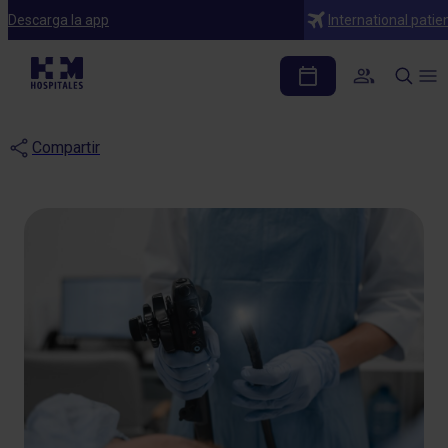
Blog
Descarga la app
International patie
¿Para qué sirve una
colonoscopia?
Compartir