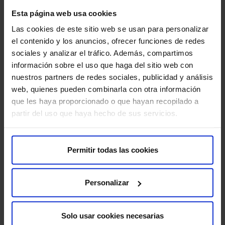
Resultados, seguimiento y recomendaciones
Esta página web usa cookies
Tras la colonoscopia, el médico analizará los hallazgos y
Las cookies de este sitio web se usan para personalizar
te explicará los resultados. Estos pueden incluir:
el contenido y los anuncios, ofrecer funciones de redes
sociales y analizar el tráfico. Además, compartimos
Normal:
no se encontraron pólipos ni otras anomalías.
información sobre el uso que haga del sitio web con
nuestros partners de redes sociales, publicidad y análisis
Pólipos:
se identificaron uno o más pólipos, que se
web, quienes pueden combinarla con otra información
extirparon durante el procedimiento. Estos se enviarán
que les haya proporcionado o que hayan recopilado a
a un laboratorio para analizarlos y determinar si son
partir del uso que haya hecho de sus servicios.
benignos (no cancerosos), precancerosos o
cancerosos.
Permitir todas las cookies
Cáncer:
se detectó cáncer colorrectal. Se realizarán
pruebas adicionales para determinar la etapa del
Personalizar
cáncer y definir el tratamiento.
Otras afecciones:
pueden identificarse otras
Solo usar cookies necesarias
afecciones, como diverticulitis, colitis ulcerosa o