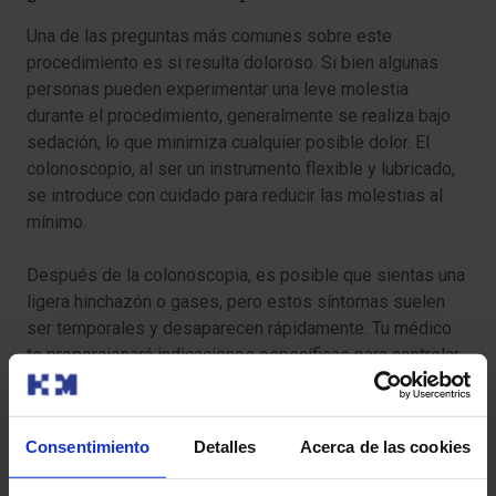
Una de las preguntas más comunes sobre este
procedimiento es si resulta doloroso. Si bien algunas
personas pueden experimentar una leve molestia
durante el procedimiento, generalmente se realiza bajo
sedación, lo que minimiza cualquier posible dolor. El
colonoscopio, al ser un instrumento flexible y lubricado,
se introduce con cuidado para reducir las molestias al
mínimo.
Después de la colonoscopia, es posible que sientas una
ligera hinchazón o gases, pero estos síntomas suelen
ser temporales y desaparecen rápidamente. Tu médico
te proporcionará indicaciones específicas para controlar
cualquier molestia post-procedimiento y asegurar tu
bienestar. No dudes en comunicar al equipo médico
cualquier inquietud que tengas.
Consentimiento
Detalles
Acerca de las cookies