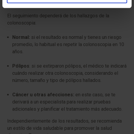
enfermedad de Crohn.
El seguimiento dependerá de los hallazgos de la
colonoscopia:
Normal:
si el resultado es normal y tienes un riesgo
promedio, lo habitual es repetir la colonoscopia en 10
años.
Pólipos
: si se extirparon pólipos, el médico te indicará
cuándo realizar otra colonoscopia, considerando el
número, tamaño y tipo de pólipos hallados.
Cáncer u otras afecciones:
en este caso, se te
derivará a un especialista para realizar pruebas
adicionales y planificar el tratamiento más adecuado.
Independientemente de los resultados, se recomienda
un estilo de vida saludable para promover la salud