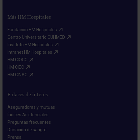
Más HM Hospitales
Fundación HM Hospitales​
Centro Universitario CUHMED​
Instituto HM Hospitales​
Intranet HM Hospitales​
HM CIOCC​
HM CIEC​
HM CINAC​
Enlaces de interés
Aseguradoras y mutuas​
Índices Asistenciales​
Preguntas frecuentes​
Donación de sangre​
Prensa​