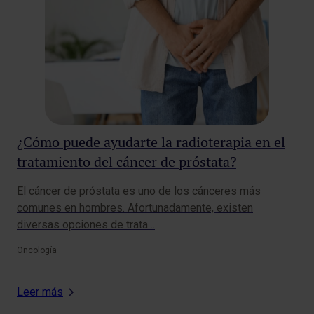
¿Cómo puede ayudarte la radioterapia en el
Có
tratamiento del cáncer de próstata?
cá
en
El cáncer de próstata es uno de los cánceres más
El 
comunes en hombres. Afortunadamente, existen
com
diversas opciones de trata…
com
Oncología
Onc
Leer más