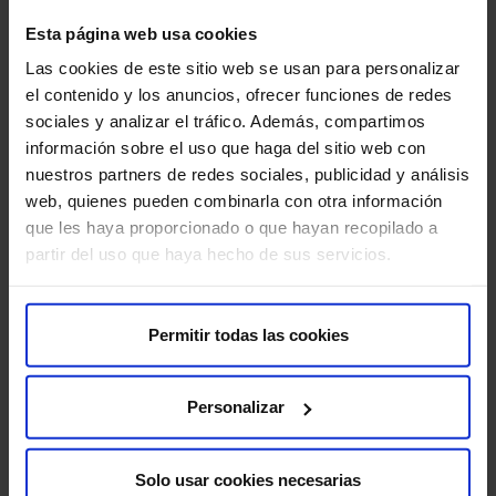
Técnicas de regeneración de discos intervertebrales.
Esta página web usa cookies
Aplicación de inteligencia artificial en la planificación
Las cookies de este sitio web se usan para personalizar
quirúrgica.
el contenido y los anuncios, ofrecer funciones de redes
sociales y analizar el tráfico. Además, compartimos
Estudios sobre la eficacia a largo plazo de las
información sobre el uso que haga del sitio web con
técnicas mínimamente invasivas.
nuestros partners de redes sociales, publicidad y análisis
web, quienes pueden combinarla con otra información
que les haya proporcionado o que hayan recopilado a
partir del uso que haya hecho de sus servicios.
Permitir todas las cookies
Personalizar
Solo usar cookies necesarias
Preparación para tu consulta con un