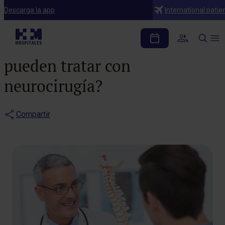
Blog
Descarga la app
International patie
¿Sabes que muchas
dolencias de la columna se
pueden tratar con
neurocirugía?
Compartir