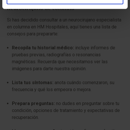
neurocirujano de columna
Si has decidido consultar a un neurocirujano especialista
en columna en HM Hospitales, aquí tienes una lista de
consejos para prepararte:
Recopila tu historial médico:
incluye informes de
pruebas previas, radiografías o resonancias
magnéticas. Recuerda que necesitamos ver las
imágenes para darte nuestra opinión.
Lista tus síntomas:
anota cuándo comenzaron, su
frecuencia y qué los empeora o mejora.
Prepara preguntas:
no dudes en preguntar sobre tu
condición, opciones de tratamiento y expectativas de
recuperación.