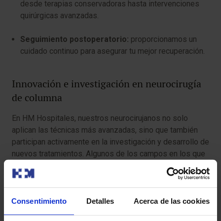
desde terapias conservadoras hasta intervenciones
quirúrgicas avanzadas.
Seguimiento postoperatorio:
proporcionamos un
cuidado continuo para asegurar tu mejor recuperación.
Innovación e investigación en neurocirugía
de columna
En HM Hospitales, nuestros neurocirujanos no solo
aplican las técnicas más avanzadas, sino que también
participan activamente en la investigación y desarrollo de
nuevos tratamientos. Algunos de los campos en los que
están trabajando incluyen:
Desarrollo de nuevos materiales para implantes
espinales.
Consentimiento
Detalles
Acerca de las cookies