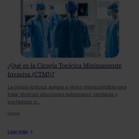
¿Qué es la Cirugía Torácica Mínimamente
Ci
Invasiva (CTMI)?
La 
ter
La cirugía torácica, aunque a veces imprescindible para
ma
tratar diversas afecciones pulmonares, cardíacas y
esofágicas, p…
Ciru
Cirugía
Leer más