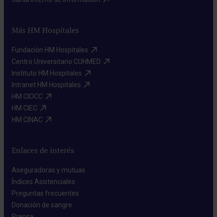
Más HM Hospitales
Fundación HM Hospitales​
Centro Universitario CUHMED​
Instituto HM Hospitales​
Intranet HM Hospitales​
HM CIOCC​
HM CIEC​
HM CINAC​
Enlaces de interés
Aseguradoras y mutuas​
Índices Asistenciales​
Preguntas frecuentes​
Donación de sangre​
Prensa​