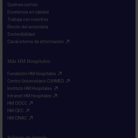
Quiénes somos​
Excelencia en calidad​
Trabaja con nosotros​
Rincón del accionista​
Sostenibilidad​
Canal interno de información​
Más HM Hospitales
Fundación HM Hospitales​
Centro Universitario CUHMED​
Instituto HM Hospitales​
Intranet HM Hospitales​
HM CIOCC​
HM CIEC​
HM CINAC​
Enlaces de interés