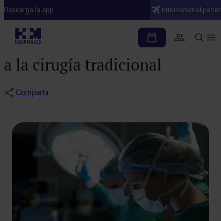
Blog
Descarga la app
International patie
Cirugía robótica del
suelo pélvico: ventajas frente
a la cirugía tradicional
Compartir