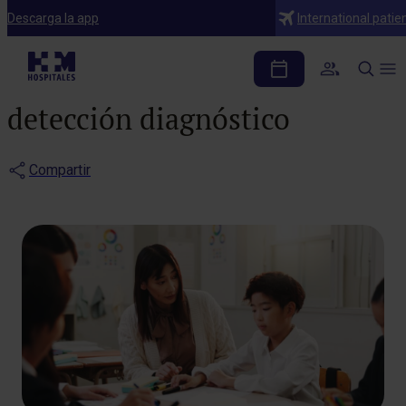
Blog
Descarga la app
International patie
Descubre qué es la
dislexia y cómo es su
detección diagnóstico
Compartir