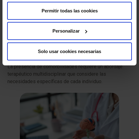
impulsividad e hiperactividad.
Permitir todas las cookies
Discalculia
: trastorno específico del aprendizaje que
afecta la capacidad para comprender conceptos
Personalizar
numéricos y el razonamiento matemático.
Disgrafía
: trastorno del aprendizaje que afecta la
Solo usar cookies necesarias
escritura.
La presencia de comorbilidades requiere un abordaje
terapéutico multidisciplinar que considere las
necesidades específicas de cada individuo.