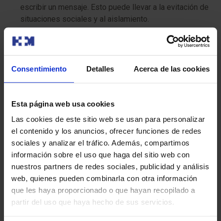
escribir un mensaje. Esto puede llevar a la evitación de
situaciones sociales y al aislamiento.
El apoyo emocional, el fomento de la autoconfianza y la
promoción de entornos inclusivos y comprensivos son
factores a considerar.
Consentimiento
Detalles
Acerca de las cookies
¿Qué otras condiciones pueden presentarse
Esta página web usa cookies
junto con la dislexia?
Las cookies de este sitio web se usan para personalizar
La dislexia puede coexistir con otros trastornos del
el contenido y los anuncios, ofrecer funciones de redes
neurodesarrollo. La evaluación de estas comorbilidades
sociales y analizar el tráfico. Además, compartimos
es importante para un plan de tratamiento
información sobre el uso que haga del sitio web con
individualizado. Algunas de las condiciones que se
nuestros partners de redes sociales, publicidad y análisis
presentan con mayor frecuencia junto a la dislexia son:
web, quienes pueden combinarla con otra información
que les haya proporcionado o que hayan recopilado a
Trastorno por déficit de atención e hiperactividad
partir del uso que haya hecho de sus servicios.
(TDAH)
: se caracteriza por dificultades de atención,