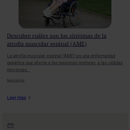
Descubre cuáles son los síntomas de la
¿C
atrofia muscular espinal (AME)
co
La atrofia muscular espinal (AME) es una enfermedad
¿Te
genética que afecta a las neuronas motoras, a las células
los
nerviosas…
cre
Neurología
Neur
Leer más