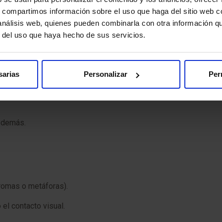
s, compartimos información sobre el uso que haga del sitio web 
a determinadas
señales en el desarrollo
. Estas no siempre son e
 análisis web, quienes pueden combinarla con otra información q
r del uso que haya hecho de sus servicios.
l
sarias
Personalizar
Per
ltad para relacionarse con otras personas. Esto puede observar
os demás.
:
, bromas o metáforas).
 el contacto visual.