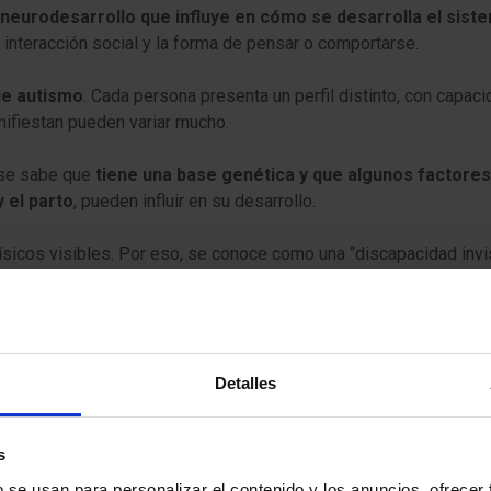
 neurodesarrollo que influye en cómo se desarrolla el sist
a interacción social y la forma de pensar o comportarse.
de autismo
. Cada persona presenta un perfil distinto, con cap
anifiestan pueden variar mucho.
 se sabe que
tiene una base genética y que algunos factores
 el parto
, pueden influir en su desarrollo.
físicos visibles. Por eso, se conoce como una “discapacidad inv
nformación.
da. Sin embargo, sus manifestaciones pueden cambiar con el tie
Detalles
 1 de cada 100 personas está dentro del espectro del autismo
s
 en niños
b se usan para personalizar el contenido y los anuncios, ofrecer