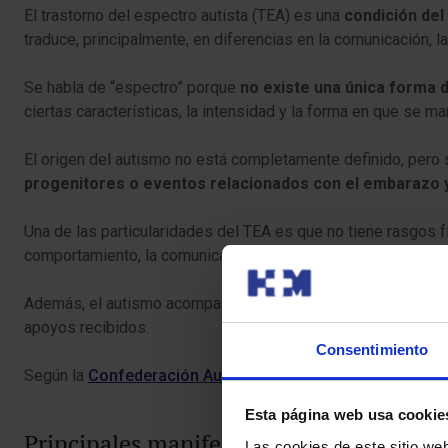
El trastorno del espectro autista (TEA) es una
condición del
traduce, principalmente, en diferencias en la comunicación, l
Se habla de “espectro” porque
no existe una única forma 
ciertas características, la intensidad y la forma en que se m
El origen del autismo no está completamente definido, pero
progenitores o eventos relacionados con el embarazo y
Una de las particularidades del TEA es que no tiene rasgos 
comportamiento, la comunicación o la forma de procesar la i
Además, el autismo acompaña a la persona durante toda su vi
apoyos recibidos.
Consentimiento
Según la
Confederación Autismo España
, aproximadamente
Esta página web usa cookie
Principales manifestaciones de autismo
Las cookies de este sitio we