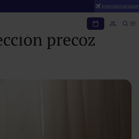
International patie
EA): cómo
tección precoz