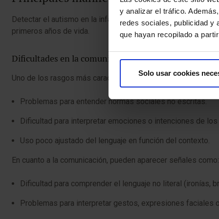
y analizar el tráfico. Ademá
Detectar el autismo en la infancia implica prestar atención 
redes sociales, publicidad y
primeros años de vida.
que hayan recopilado a parti
Dificultades en la comunicación y la interacción socia
Solo usar cookies nece
Uno de los rasgos más característicos del TEA es la dificu
Problemas para entender normas sociales no escritas.
Dificultad para interpretar emociones o intenciones de l
Uso poco ajustado del lenguaje en función del contexto.
En cuanto a la comunicación, pueden aparecer señales como
Dificultad para comprender el lenguaje no literal (ironías
Problemas para interpretar gestos, expresiones faciales o