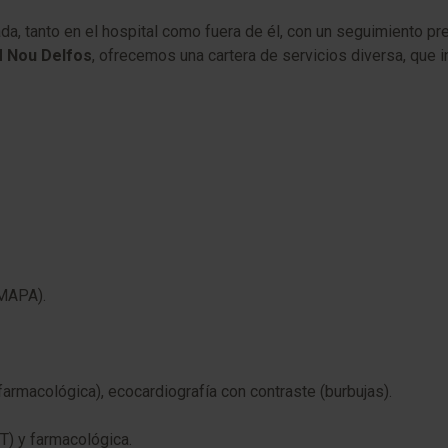
a, tanto en el hospital como fuera de él, con un seguimiento pre
 Nou Delfos
, ofrecemos una cartera de servicios diversa, que i
(MAPA).
farmacológica), ecocardiografía con contraste (burbujas).
T) y farmacológica.