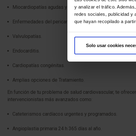
y analizar el tráfico. Ademá
Miocardiopatías agudas y crónicas.
redes sociales, publicidad y
que hayan recopilado a parti
Enfermedades del pericardio.
Valvulopatías.
Solo usar cookies nece
Endocarditis.
Cardiopatías congénitas.
Amplias opciones de Tratamiento.
En función de tu problema de salud cardiovascular, te ofrec
intervencionistas más avanzados como:
Cateterismos cardíacos urgentes y programados.
Angioplastia primaria 24 h 365 días al año.