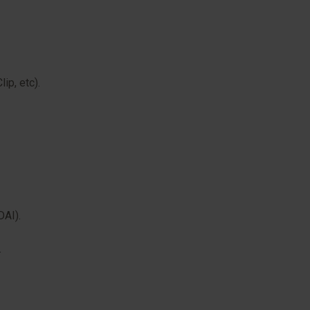
ip, etc).
DAI).
.