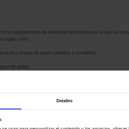
 con un equipamiento de avanzada tecnología, por lo que los res
patologías como:
ocardio y angina de pecho (estable e inestable).
nica o de debut.
das.
Detalles
s
b se usan para personalizar el contenido y los anuncios, ofrecer