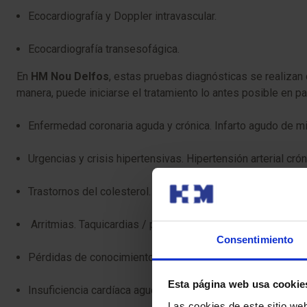
Ecocardiografía y Doppler intravascular.
Ecocardiografía transesofágica.
En
HM Nou Delfos
, estas pruebas diagnósticas se realizan
manera, puede iniciarse el tratamiento lo antes posible en 
Enfermedad coronaria aguda y crónica. Infarto agudo de mi
Urgencias y crisis hipertensivas. Hipertensión arterial cró
Trastornos del colesterol. Dislipemias familiares o adquiri
Arritmias. Taquicardias / palpitaciones.
Consentimiento
Pérdidas de conocimiento (Síncopes).
Esta página web usa cookie
Insuficiencia cardíaca aguda y crónica.
Las cookies de este sitio we