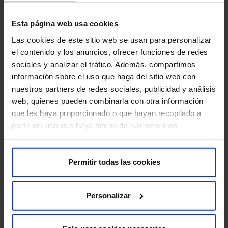
exploración segura y detallada.
Esta página web usa cookies
Las cookies de este sitio web se usan para personalizar
TAC – Tomografía
el contenido y los anuncios, ofrecer funciones de redes
computerizada
sociales y analizar el tráfico. Además, compartimos
información sobre el uso que haga del sitio web con
Te ofrecemos un diagnóstico
nuestros partners de redes sociales, publicidad y análisis
completo con la Tomografía
web, quienes pueden combinarla con otra información
Computarizada (TC) más
que les haya proporcionado o que hayan recopilado a
innovadora: imágenes de alta
partir del uso que haya hecho de sus servicios.
resolución y menor dosis de
radiación.
Permitir todas las cookies
Tomosíntesis
Personalizar
Uno de los mayores avances en
el diagnóstico mamario es la