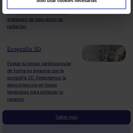
Solo usar cookies necesarias
imagen 3D (Tomosíntesis) que
consiste en la adquisición de
imágenes de baja dosis de
radiación.
Ecografía 3D
Evalúa tu riesgo cardiovascular
de forma no invasiva con la
ecografía 3D. Detectamos la
aterosclerosis en fases
tempranas para proteger tu
corazón.
Saber más