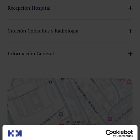
Recepción Hospital
932 545 000
Citación Consultas y Radiología
935 230 555
Información General
800 088 050