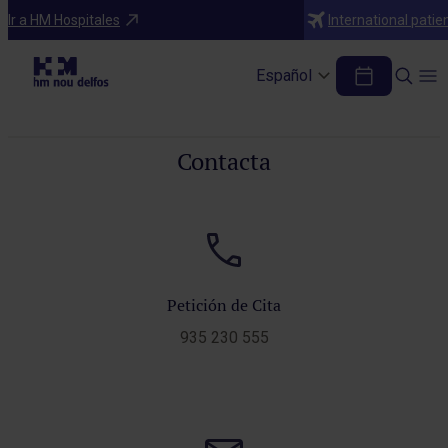
Ir a HM Hospitales
International patie
Contacta con el Hospital HM Nou Delfos
Español
Contacta con nosotros en cualquier momento, te ayudaremos
Contacta
Petición de Cita
935 230 555