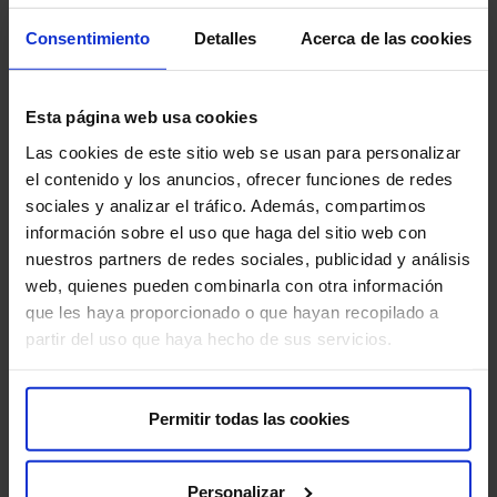
Consentimiento
Detalles
Acerca de las cookies
¿Dónde nos ubicamos?
Esta página web usa cookies
Hospital HM Nou Delfos
Las cookies de este sitio web se usan para personalizar
Av. de Vallcarca, 151, Gràcia, 08023
el contenido y los anuncios, ofrecer funciones de redes
Barcelona
sociales y analizar el tráfico. Además, compartimos
información sobre el uso que haga del sitio web con
nuestros partners de redes sociales, publicidad y análisis
web, quienes pueden combinarla con otra información
que les haya proporcionado o que hayan recopilado a
partir del uso que haya hecho de sus servicios.
¿Tienes más dudas?
Permitir todas las cookies
Consulta nuestras
Preguntas frecuentes
, por si te ayudan
a resolver tus dudas.
Personalizar