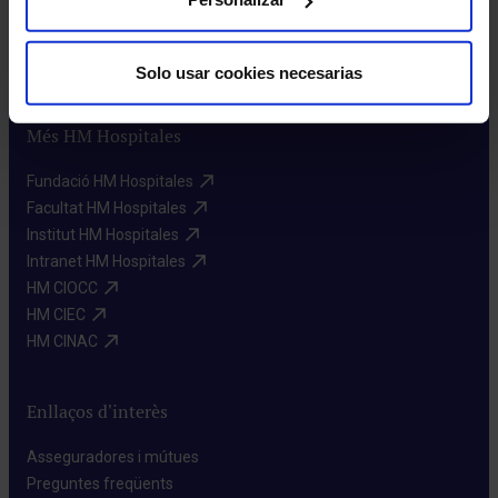
Racó de l'accionista​
Sostenibilitat​
Canal intern d'informació​
Solo usar cookies necesarias
Més HM Hospitales
Fundació HM Hospitales​
Facultat HM Hospitales​
Institut HM Hospitales​
Intranet HM Hospitales​
HM CIOCC​
HM CIEC​
HM CINAC​
Enllaços d'interès
Asseguradores i mútues​
Preguntes freqüents​