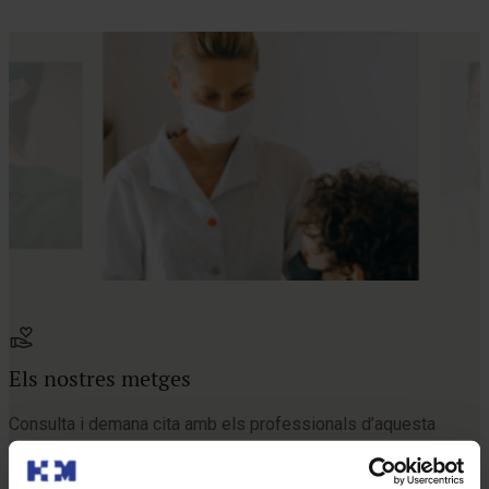
Els nostres metges
Consulta i demana cita amb els professionals d’aquesta
especialitat