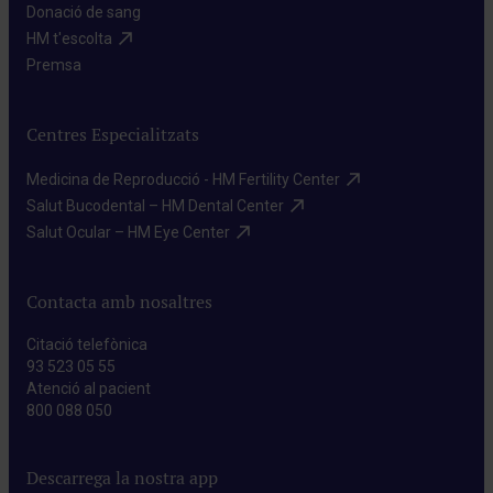
Donació de sang​
HM t'escolta​
Premsa​
Centres Especialitzats
Medicina de Reproducció - HM Fertility Center​
Salut Bucodental – HM Dental Center​
Salut Ocular – HM Eye Center​
Contacta amb nosaltres
Citació telefònica
93 523 05 55
Atenció al pacient
800 088 050
Descarrega la nostra app