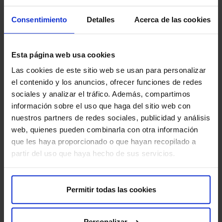
Demanar cita
Consentimiento
Detalles
Acerca de las cookies
Esta página web usa cookies
Las cookies de este sitio web se usan para personalizar
el contenido y los anuncios, ofrecer funciones de redes
sociales y analizar el tráfico. Además, compartimos
Demana cita
información sobre el uso que haga del sitio web con
nuestros partners de redes sociales, publicidad y análisis
web, quienes pueden combinarla con otra información
que les haya proporcionado o que hayan recopilado a
partir del uso que haya hecho de sus servicios.
Sobre nosaltres
Permitir todas las cookies
Qui som​
Excel·lència en qualitat​
Treballa amb nosaltres​
Personalizar