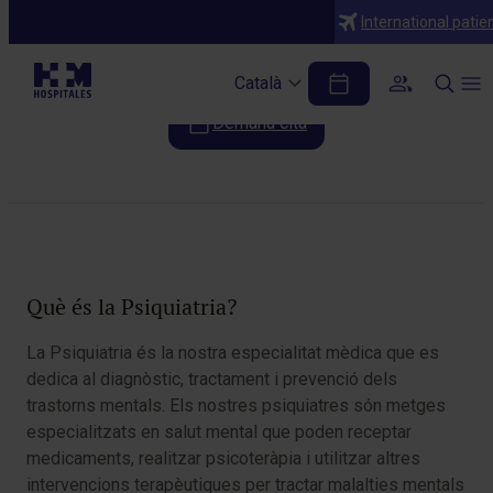
Especialitats
International patie
Psiquiatria
Català
Demana cita
Taula de continguts
Què és la Psiquiatria?
La Psiquiatria és la nostra especialitat mèdica que es
dedica al diagnòstic, tractament i prevenció dels
trastorns mentals. Els nostres psiquiatres són metges
especialitzats en salut mental que poden receptar
medicaments, realitzar psicoteràpia i utilitzar altres
intervencions terapèutiques per tractar malalties mentals