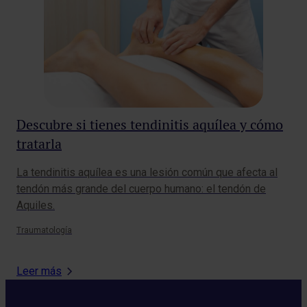
Descubre si tienes tendinitis aquílea y cómo
¿C
tratarla
Gri
apa
La tendinitis aquílea es una lesión común que afecta al
int
tendón más grande del cuerpo humano: el tendón de
Aquiles.
Neu
Traumatología
Leer más