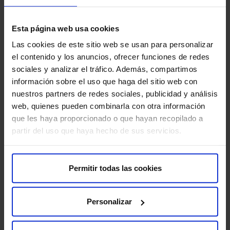
realizamos todo tipo de angioTC torácico para
valoración de grandes vasos mediástinicos y
cardioTC.
Esta página web usa cookies
Las cookies de este sitio web se usan para personalizar
el contenido y los anuncios, ofrecer funciones de redes
sociales y analizar el tráfico. Además, compartimos
información sobre el uso que haga del sitio web con
nuestros partners de redes sociales, publicidad y análisis
web, quienes pueden combinarla con otra información
que les haya proporcionado o que hayan recopilado a
partir del uso que haya hecho de sus servicios.
Permitir todas las cookies
Personalizar