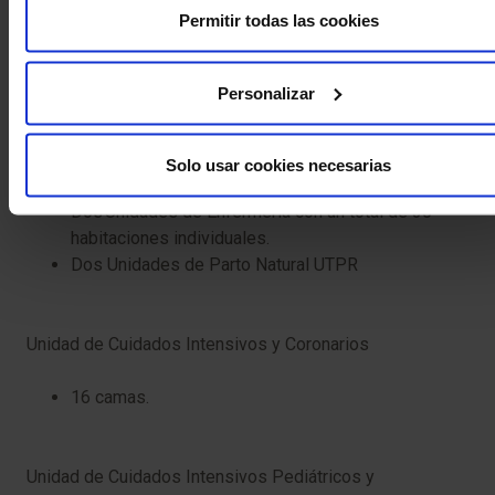
Permitir todas las cookies
Hospitalización Cardiológica
Personalizar
Habitaciones individuales y monitorización centralizada
Hospitalización Obstétrico-ginecológica
Solo usar cookies necesarias
Dos Unidades de Enfermería con un total de 30
habitaciones individuales.
Dos Unidades de Parto Natural UTPR
Unidad de Cuidados Intensivos y Coronarios
16 camas.
Unidad de Cuidados Intensivos Pediátricos y