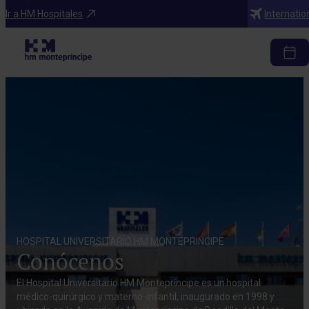
Ir a HM Hospitales
Internatio
HOSPITAL UNIVERSITARIO HM MONTEPRINCIPE
Conócenos
El Hospital Universitario HM Montepríncipe es un hospital
médico-quirúrgico y materno-infantil, inaugurado en 1998 y