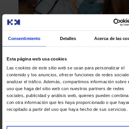
Consentimiento
Detalles
Acerca de las co
Esta página web usa cookies
Servicio de Urgencias Médicas 24
Las cookies de este sitio web se usan para personalizar el
contenido y los anuncios, ofrecer funciones de redes sociale
horas
analizar el tráfico. Además, compartimos información sobre 
uso que haga del sitio web con nuestros partners de redes
Área de Urgencias de adultos 24 horas.
sociales, publicidad y análisis web, quienes pueden combina
Área de Urgencias pediátricas 24 horas.
con otra información que les haya proporcionado o que haya
Área de urgencias ginecológicas 24 horas.
recopilado a partir del uso que haya hecho de sus servicios.
Hospitalización Pediátrica