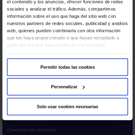
el contenido y los anuncios, ofrecer funciones de redes
del
Centro Universitario CUHMED​
sociales y analizar el tráfico. Además, compartimos
Avi
Instituto HM​
información sobre el uso que haga del sitio web con
leg
Intranet HM Hospitales​
nuestros partners de redes sociales, publicidad y análisis
Rincón del accionista​
web, quienes pueden combinarla con otra información
que les haya proporcionado o que hayan recopilado a
Más HM Hospitales
partir del uso que haya hecho de sus servicios.
Prensa​
Preguntas frecuentes​
Permitir todas las cookies
Actualidad
Personalizar
Blog​
Eventos​
Solo usar cookies necesarias
Noticias​
Contacta con nosotros