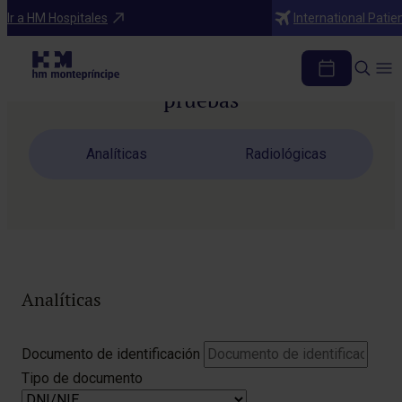
Ir a HM Hospitales
International Patie
Descarga los resultados de tus
pruebas
Analíticas
Radiológicas
Analíticas
Do
Documento de identificación
de
Tipo de documento
ide