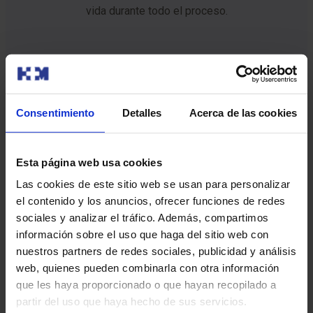
vida durante todo el proceso.
Consentimiento
Detalles
Acerca de las cookies
Personalizado
Gracias a la tecnología, diseñamos un tratamiento dirigido
Esta página web usa cookies
específicamente a tus particularidades, mejorando las
Las cookies de este sitio web se usan para personalizar
posibilidades de éxito.
el contenido y los anuncios, ofrecer funciones de redes
Explora los Tratamientos de HM
sociales y analizar el tráfico. Además, compartimos
CIOCC
información sobre el uso que haga del sitio web con
nuestros partners de redes sociales, publicidad y análisis
web, quienes pueden combinarla con otra información
que les haya proporcionado o que hayan recopilado a
partir del uso que haya hecho de sus servicios.