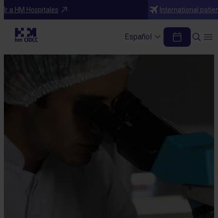
Ir a HM Hospitales
International patie
Español