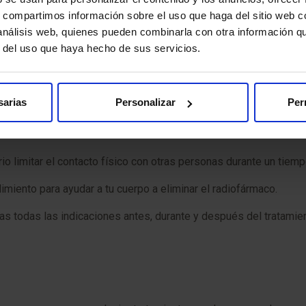
variar, pero generalmente va desde unos 30 minutos hasta varias
s, compartimos información sobre el uso que haga del sitio web 
 análisis web, quienes pueden combinarla con otra información q
r del uso que haya hecho de sus servicios.
s normales, a menos que tu médico te indique lo contrario. A lo 
undarios. Los resultados se revisarán con tu médico, quien ajust
sarias
Personalizar
Per
 limitar el contacto físico con otras personas durante un tiempo 
iento para ayudar a tu cuerpo a eliminar el radiofármaco.
s todas las indicaciones antes, durante y después del tratamient