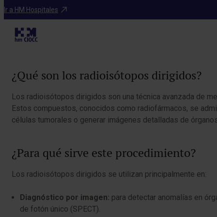
Tratamientos
Ir a HM Hospitales
Radio
Tabla de contenidos
¿Qué son los radioisótopos dirigidos?
Los radioisótopos dirigidos son una técnica avanzada de medi
Estos compuestos, conocidos como radiofármacos, se administr
células tumorales o generar imágenes detalladas de órganos 
¿Para qué sirve este procedimiento?
Los radioisótopos dirigidos se utilizan principalmente en:
Diagnóstico por imagen:
para detectar anomalías en órg
de fotón único (SPECT).