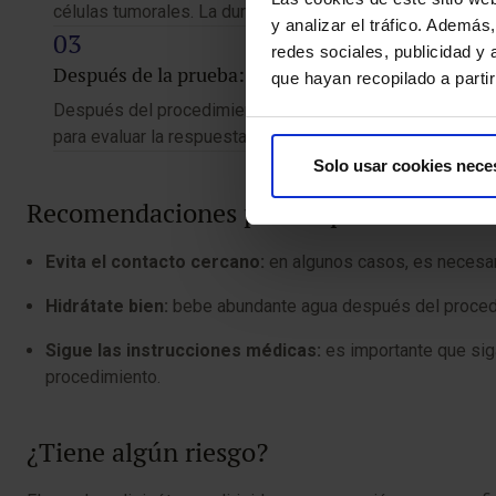
células tumorales. La duración del procedimiento puede 
y analizar el tráfico. Ademá
redes sociales, publicidad y
Después de la prueba:
que hayan recopilado a parti
Después del procedimiento, podrás retomar tus actividade
para evaluar la respuesta y detectar posibles efectos sec
Solo usar cookies nece
Recomendaciones para la prueba
Evita el contacto cercano:
en algunos casos, es necesario
Hidrátate bien:
bebe abundante agua después del procedim
Sigue las instrucciones médicas:
es importante que siga
procedimiento.
¿Tiene algún riesgo?