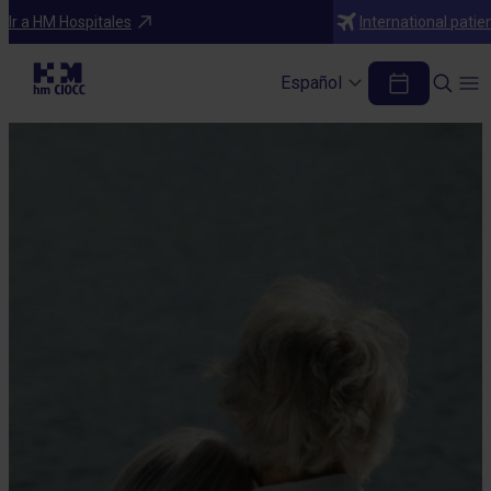
Ir a HM Hospitales
International patie
Español