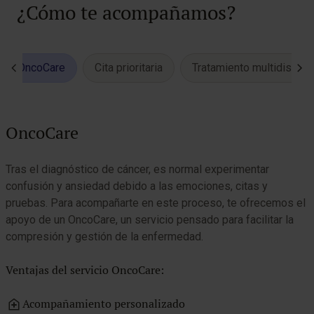
¿Cómo te acompañamos?
OncoCare
Cita prioritaria
Tratamiento multidiscipli
OncoCare
Tras el diagnóstico de cáncer, es normal experimentar
S
confusión y ansiedad debido a las emociones, citas y
g
pruebas. Para acompañarte en este proceso, te ofrecemos el
a
apoyo de un OncoCare, un servicio pensado para facilitar la
u
compresión y gestión de la enfermedad.
V
Ventajas del servicio OncoCare:
Acompañamiento personalizado
C