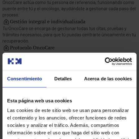
o
OncoCare actúa como tu persona de referencia, funcionando como
i
puente entre tú y el oncólogo, ayudándote a gestionar cada paso del
proceso.
Gestión integral e individualizada
R
p
Tu OncoCare se encarga de gestionar todas tus citas, pruebas y
o
trámites necesarios, para que tú puedas centrarte únicamente en tu
recuperación.
Protocolo OncoCare
E
a
Ante la sospecha de un tumor, activamos este servicio exclusivo que
m
garantiza una cita con un oncólogo especializado en menos de 48
horas. Para más información, contáctanos a
[email protected]
o al
917 567 997.
Consentimiento
Detalles
Acerca de las cookies
Esta página web usa cookies
Las cookies de este sitio web se usan para personalizar
el contenido y los anuncios, ofrecer funciones de redes
sociales y analizar el tráfico. Además, compartimos
información sobre el uso que haga del sitio web con