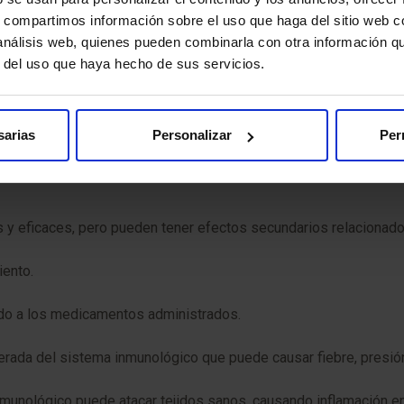
s, compartimos información sobre el uso que haga del sitio web 
 análisis web, quienes pueden combinarla con otra información q
r del uso que haya hecho de sus servicios.
rgias a algún medicamento o a los materiales utilizados durante 
u seguridad y la eficacia del tratamiento. Si experimentas síntom
sarias
Personalizar
Per
 y eficaces, pero pueden tener efectos secundarios relacionad
iento.
ido a los medicamentos administrados.
ada del sistema inmunológico que puede causar fiebre, presión ar
nmunológico puede atacar tejidos sanos, causando inflamación e