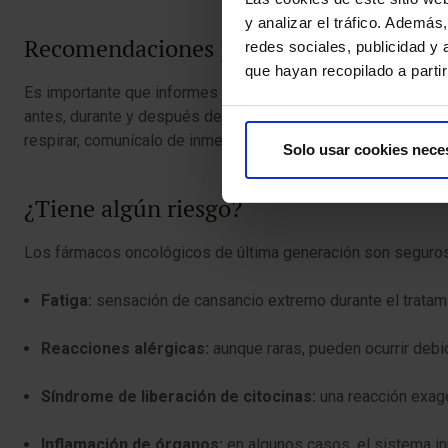
y analizar el tráfico. Ademá
Recomendaciones para la prueba
redes sociales, publicidad y
que hayan recopilado a parti
Es importante que informes a tu equipo médico si tienes ale
antes, durante y después del procedimiento para garantizar t
respirar, comunícalo de inmediato a tu médico.
Solo usar cookies nece
¿Tiene algún riesgo?
Los fármacos oncológicos de última generación son seguros
Fatiga:
sensación de cansancio extremo durante el tratam
Reacciones alérgicas:
aunque raras, pueden ocurrir deb
Síndrome de liberación de citocinas:
una reacción exager
Inflamación de órganos:
en algunos casos, el sistema i