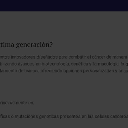
cos oncológicos de última gene
ltima generación?
entos innovadores diseñados para combatir el cáncer de manera
ilizando avances en biotecnología, genética y farmacología, lo 
ratamiento del cáncer, ofreciendo opciones personalizadas y ada
rincipalmente en:
íficas o mutaciones genéticas presentes en las células cancero