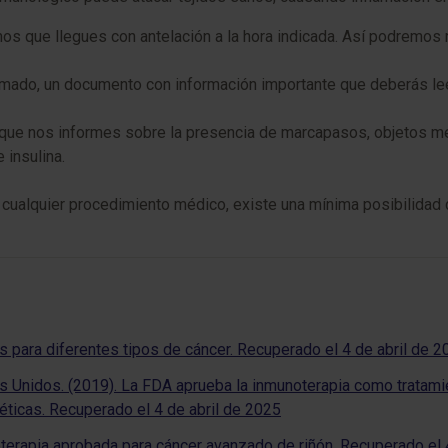
s que llegues con antelación a la hora indicada. Así podremos re
mado, un documento con información importante que deberás leer
 que nos informes sobre la presencia de marcapasos, objetos metá
insulina.
ualquier procedimiento médico, existe una mínima posibilidad d
os para diferentes tipos de cáncer. Recuperado el 4 de abril de 
Unidos. (2019). La FDA aprueba la inmunoterapia como tratamien
néticas. Recuperado el 4 de abril de 2025
oterapia aprobada para cáncer avanzado de riñón. Recuperado el 