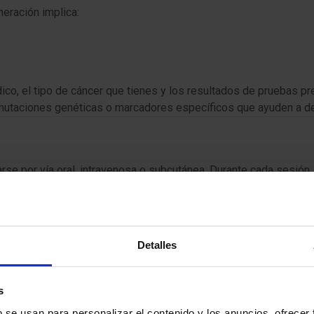
eración implica:
 médico, el tipo de cáncer que tienes y los resultados de pruebas
s mutaciones genéticas o marcadores específicos que ayuden a def
rse por vía oral, intravenosa o subcutánea. Durante cada sesión
La duración del tratamiento varía según el medicamento y tu evo
Detalles
pondes al tratamiento y detectar posibles efectos secundarios.
udarán a medir su efectividad. Luego, revisarás los resultados co
s
b se usan para personalizar el contenido y los anuncios, ofrecer