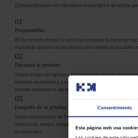
El procedimiento con fármacos oncológicos de última gen
Preparación:
En la consulta inicial, tu oncólogo evaluará tu historial
realizarán análisis moleculares para identificar posible
Durante la prueba:
Según el tipo de fármaco, el tratamiento puede administra
efectos secundarios y evaluar cómo estás respondiendo. 
pueden extenderse durante semanas o meses.
Después de la prueba:
Consentimiento
Serás monitoreado de forma regular para evaluar cómo res
análisis de sangre, estudios de imagen y biopsias, que ay
Esta página web usa cookie
es necesario.
Las cookies de este sitio we