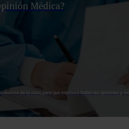
Opinión Médica?
haustiva de tu caso, para que explores todas las opciones y sie