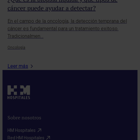
cáncer puede ayudar a detectar?
cá
in
En el campo de la oncología, la detección temprana del
El 
cáncer es fundamental para un tratamiento exitoso.
des
Tradicionalmen…
la 
Oncología
Onc
Leer más
Sobre nosotros
HM Hospitales​
Red HM Hospitales​