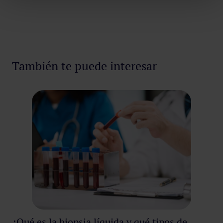
Pedir cita
También te puede interesar
¿Qué es la biopsia líquida y qué tipos de
¿C