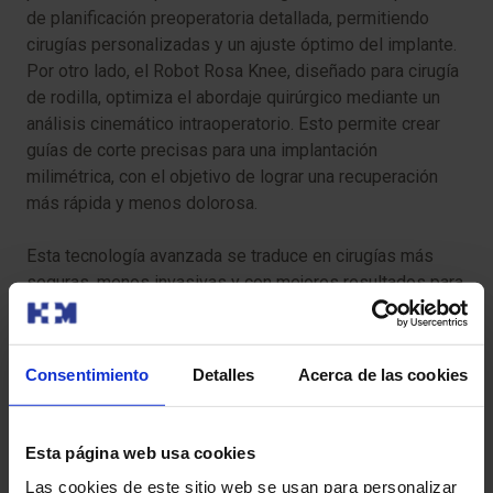
de planificación preoperatoria detallada, permitiendo
cirugías personalizadas y un ajuste óptimo del implante.
Por otro lado, el Robot Rosa Knee, diseñado para cirugía
de rodilla, optimiza el abordaje quirúrgico mediante un
análisis cinemático intraoperatorio. Esto permite crear
guías de corte precisas para una implantación
milimétrica, con el objetivo de lograr una recuperación
más rápida y menos dolorosa.
Esta tecnología avanzada se traduce en cirugías más
seguras, menos invasivas y con mejores resultados para
nuestros pacientes. Por tanto, si tú o alguien de tu familia
necesita una cirugía con estas características, no dudes
en pedir una cita con nuestros especialistas.
Consentimiento
Detalles
Acerca de las cookies
Esta página web usa cookies
Las cookies de este sitio web se usan para personalizar