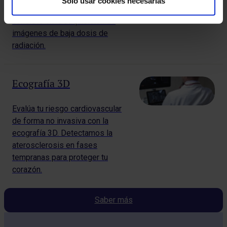
Solo usar cookies necesarias
imagen 3D (Tomosíntesis) que
consiste en la adquisición de
imágenes de baja dosis de
radiación.
Ecografía 3D
Evalúa tu riesgo cardiovascular
de forma no invasiva con la
ecografía 3D. Detectamos la
aterosclerosis en fases
tempranas para proteger tu
corazón.
Saber más