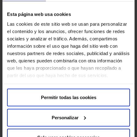
exploración segura y detallada.
Esta página web usa cookies
Las cookies de este sitio web se usan para personalizar
Tomografía
el contenido y los anuncios, ofrecer funciones de redes
computerizada
sociales y analizar el tráfico. Además, compartimos
información sobre el uso que haga del sitio web con
Te ofrecemos un diagnóstico
nuestros partners de redes sociales, publicidad y análisis
completo con la Tomografía
web, quienes pueden combinarla con otra información
Computarizada (TC) más
que les haya proporcionado o que hayan recopilado a
innovadora: imágenes de alta
partir del uso que haya hecho de sus servicios.
resolución y menor dosis de
radiación.
Permitir todas las cookies
Tomosíntesis
Personalizar
Uno de los mayores avances en
el diagnóstico mamario es la