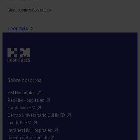
Ginecología y Obstetricia
Ciru
Leer más
Sobre nosotros
HM Hospitales​
Red HM Hospitales​
Fundación HM​
Centro Universitario CUHMED​
Instituto HM​
Intranet HM Hospitales​
Rincón del accionista​