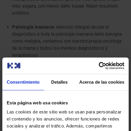
más segura, con menor daño tisular. Mejor resultado
estético.
Patología mamaria:
atención integral desde el
diagnóstico a toda la patología mamaria tanto benigna
como maligna, contamos con nuestra propia oncóloga
de la mama y todos los medios diagnósticos y
terapéuticos.
Ecografía ginecológica y obstétrica de alta
resolución
Consentimiento
Detalles
Acerca de las cookies
Unidad de sexología:
se realizan consultas de
sexología atendidas por una ginecóloga sexóloga para
Esta página web usa cookies
diagnosticas orientar y tratar aquellas patologías
pertenecientes a la esfera sexual.
Las cookies de este sitio web se usan para personalizar
el contenido y los anuncios, ofrecer funciones de redes
Medicina regenerativa y estética vaginal:
sociales y analizar el tráfico. Además, compartimos