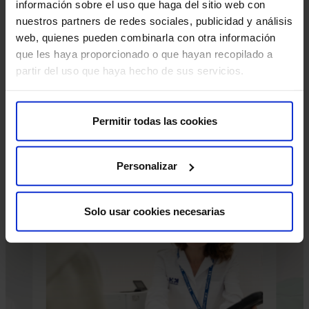
Tratamientos con láser CO2 en atrofia vulvovaginal,
información sobre el uso que haga del sitio web con
laxitud vaginal, liquen, incontinencia urinaria de
nuestros partners de redes sociales, publicidad y análisis
esfuerzos y patología benigna vulvar.
web, quienes pueden combinarla con otra información
que les haya proporcionado o que hayan recopilado a
partir del uso que haya hecho de sus servicios.
Tecnología y equipamiento avanzado
Laser vulvar y vaginal para tratamiento de atrofia genital,
Permitir todas las cookies
incontinencia de orina leve-moderada, liquen escleroso,
etc.
Personalizar
Solo usar cookies necesarias