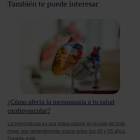
Pedir cita
También te puede interesar
¿Cómo afecta la menopausia a tu salud
¿Q
cardiovascular?
la
ac
La menopausia es una etapa natural en la vida de toda
La 
mujer que generalmente ocurre entre los 45 y 55 años.
que
Durante este…
Se 