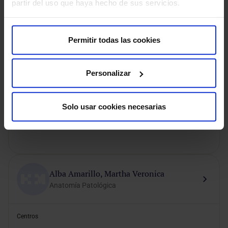
partir del uso que haya hecho de sus servicios.
Centros
Permitir todas las cookies
HM Rivas
HM Tres Cantos
Personalizar
Modalidad de consulta
Presencial
Videoconsulta
Solo usar cookies necesarias
Alba Amarillo, Martha Veronica
Anatomía Patológica
Centros