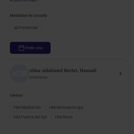
4
centros más
Modalidad de consulta
Presencial
Pedir cita
Abba-sidahmed Bechri, Hamadi
Anestesia
Centros
HM Madrid Río
HM Montepríncipe
HM Puerta del Sur
HM Rivas