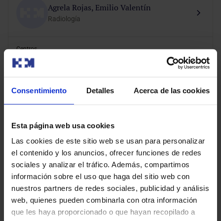
Agrela Rojas, Emilio Valentín
Radiología
Centros
HM Arganda
HM Madrid
HM Madrid Río
HM Montepríncipe
HM Rivas
HM Torrelodones
Consentimiento
Detalles
Acerca de las cookies
Modalidad de consulta
Esta página web usa cookies
Presencial
Videoconsulta
Las cookies de este sitio web se usan para personalizar
el contenido y los anuncios, ofrecer funciones de redes
sociales y analizar el tráfico. Además, compartimos
información sobre el uso que haga del sitio web con
nuestros partners de redes sociales, publicidad y análisis
web, quienes pueden combinarla con otra información
Alamo Quesada, Bryan
que les haya proporcionado o que hayan recopilado a
Medicina de Urgencias