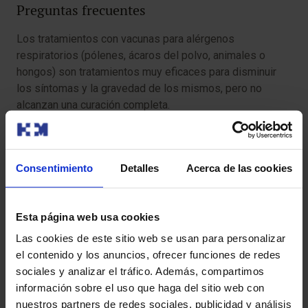
Preguntas frecuentes
Los tratamientos con vacunas para alérgenos
respiratorios (pólenes, ácaros del polvo, animales o
hongos) son tratamientos muy eficaces para disminuir
los síntomas y la gravedad de los mismos, pero no
alcanzan una curación completa.
En nuestros centros no hacemos desensibilización con
alimentos, que consiste en ir administrando cantidades
Consentimiento
Detalles
Acerca de las cookies
pequeñas de un alimento y subir progresivamente en
hospital la cantidad para llegar a tolerar un alimento al
que se sigue siendo alérgico.
Esta página web usa cookies
La alergia a alimentos no es lo mismo que las
Las cookies de este sitio web se usan para personalizar
intolerancias alimentarias. En nuestras consultas sólo
el contenido y los anuncios, ofrecer funciones de redes
podemos estudiar los mecanismos alérgicos.
sociales y analizar el tráfico. Además, compartimos
información sobre el uso que haga del sitio web con
La mayoría de los casos, coinciden en la misma familia
nuestros partners de redes sociales, publicidad y análisis