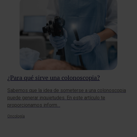
¿Para qué sirve una colonoscopia?
De
ci
Sabemos que la idea de someterse a una colonoscopia
mé
puede generar inquietudes. En este artículo te
La 
proporcionamos inform…
var
esp
Oncología
Gine