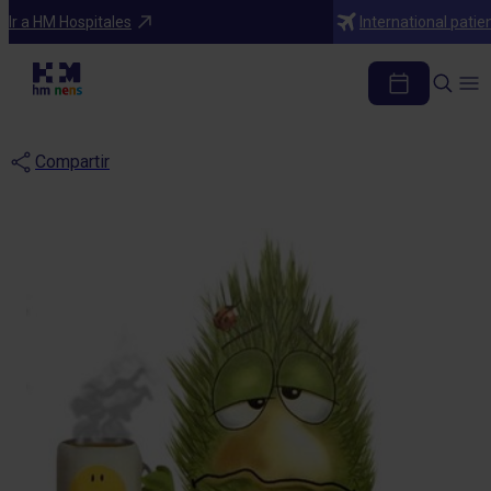
Blog
Ir a HM Hospitales
International patie
Los resfriados en los
niños
Compartir