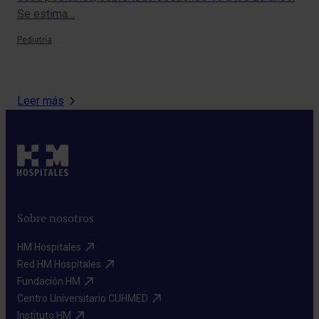
Se estima…
ele
cot
Pediatría
Pedi
Leer más
Sobre nosotros
HM Hospitales​
Red HM Hospitales​
Fundación HM​
Centro Universitario CUHMED​
Instituto HM​