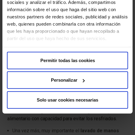
sociales y analizar el tráfico. Además, compartimos
Igualmente los mucolíticos no tienen efecto clínico
información sobre el uso que haga del sitio web con
demostrado científicamente. Valdría la pena evitar ir
nuestros partners de redes sociales, publicidad y análisis
alternando estos jarabes sin fin durante toda la época
web, quienes pueden combinarla con otra información
de frío.
que les haya proporcionado o que hayan recopilado a
partir del uso que haya hecho de sus servicios.
La humidificación ambiental puede tener su efecto
beneficioso en cuanto que mejora las mucosas
nasales. Pero no debería usarse en niños con
Permitir todas las cookies
antecedentes de bronquitis o asma, ya que la
humidificación puede causar broncoespasmo y “ser
peor el remedio que la enfermedad”.
Personalizar
Y sobre prevención…..
Solo usar cookies necesarias
No existe ningún fármaco ni ningún complemento
alimentario con capacidad para evitar los resfriados.
Una vez más, muy importante el
lavado de manos