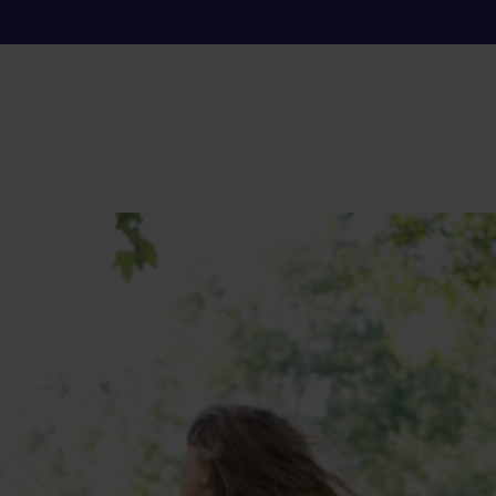
de l@s niñ@s