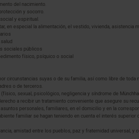
mento del nacimiento.
 protección y socorro.
social y espiritual.
ar, en especial la alimentación, el vestido, vivienda, asistencia
tarios
 salud
os sociales públicos
edimento físico, psíquico o social
 por circunstancias suyas o de su familia, así como libre de toda 
padres o de terceros.
 (físico, sexual, psicológico, negligencia y síndrome de Münchh
 derecho a recibir un tratamiento conveniente que asegure su recu
n asuntos personales, familiares, en el domicilio y en la correspo
biente familiar se hagan teniendo en cuenta el interés superior
ancia, amistad entre los pueblos, paz y fraternidad universal, y