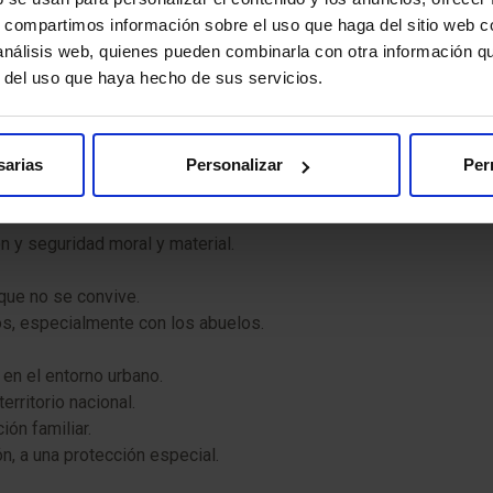
ógica y / o social
s, compartimos información sobre el uso que haga del sitio web 
 análisis web, quienes pueden combinarla con otra información q
r del uso que haya hecho de sus servicios.
io para potenciar el máximo desarrollo académico, personal y soc
sarias
Personalizar
Per
n y seguridad moral y material.
que no se convive.
os, especialmente con los abuelos.
 en el entorno urbano.
erritorio nacional.
ión familiar.
ón, a una protección especial.