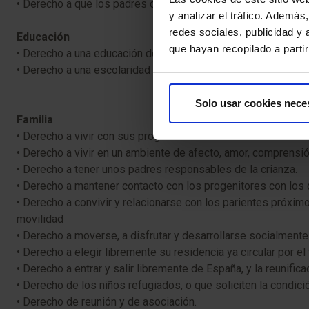
• Derecho a que los padres o cuidadores reciban ayuda psicol
y analizar el tráfico. Ademá
redes sociales, publicidad y
Educación
que hayan recopilado a parti
• Derecho a una educación de calidad.
• Derecho a una escolaridad inclusiva y con el apoyo necesar
Solo usar cookies nece
Familia
• Derecho a vivir con sus progenitores.
• Derecho a vivir en un ambiente de afecto, amor, comprensió
• Derecho a tener unos padres responsables de la crianza.
• Derecho a mantener contacto con los progenitores con los 
• Derecho a convivir y relacionarse con los parientes próxim
movilidad
• Derecho a moverse, a disfrutar y desarrollarse socialmente
• Derecho a elegir libremente su residencia ya circular por el t
• Derecho a entrar y salir libremente de España, y la reunificac
• Derecho de los niños refugiados, o que soliciten la condici
• Derecho de reunión y de asociación.