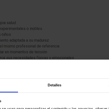
opia salud.
experimentales o inútiles.
s niños
miento adaptada a su madurez
 el mismo profesional de referencia
ctar en momentos de tensión
ozca sus necesidades físicas y emocionales
y que se respete su intimidad
 de seguridad
al dentro del hospital
ad (en caso de hospitalización prolongada, parcial o de convalec
Detalles
res la nieguen por razones religiosas, culturales, prejuicios o n
 las pruebas o los tratamientos se deben hacer en el extranjero.
s
petando la intimidad del menor) y den su consentimiento a las i
b se usan para personalizar el contenido y los anuncios, ofrecer