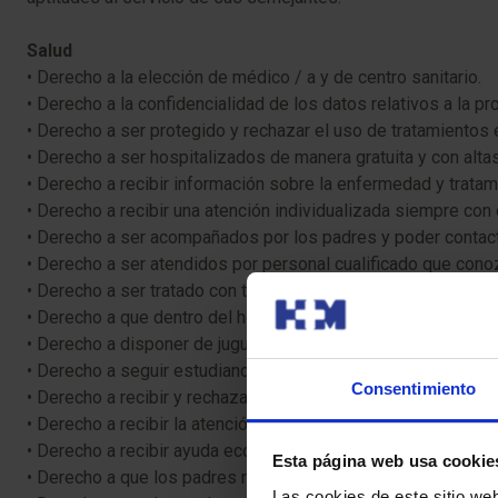
Salud
• Derecho a la elección de médico / a y de centro sanitario.
• Derecho a la confidencialidad de los datos relativos a la pr
• Derecho a ser protegido y rechazar el uso de tratamientos 
• Derecho a ser hospitalizados de manera gratuita y con alta
• Derecho a recibir información sobre la enfermedad y trata
• Derecho a recibir una atención individualizada siempre con
• Derecho a ser acompañados por los padres y poder conta
• Derecho a ser atendidos por personal cualificado que con
• Derecho a ser tratado con tacto, educación y comprensión, 
• Derecho a que dentro del hospital se cumplan las medidas
• Derecho a disponer de juguetes, libros y material audiovisu
• Derecho a seguir estudiando durante el proceso de enfermed
Consentimiento
• Derecho a recibir y rechazar tratamientos experimentales
• Derecho a recibir la atención necesaria caso de que los pad
• Derecho a recibir ayuda económica y / o psicosocial cuando
Esta página web usa cookie
• Derecho a que los padres reciban toda la información (res
Las cookies de este sitio we