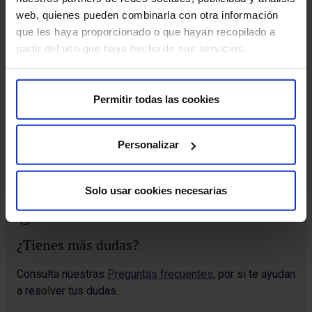
web, quienes pueden combinarla con otra información
que les haya proporcionado o que hayan recopilado a
partir del uso que haya hecho de sus servicios.
Obtén tu documentación clínica
Permitir todas las cookies
Solicita informes o resultados de pruebas diagnósticas.
Solicitar documentación
Personalizar
Solo usar cookies necesarias
¿Tienes más dudas?
Consulta nuestras
Preguntas frecuentes
, por si te ayudan
a resolver tus dudas.