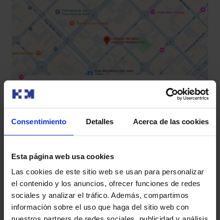
¿Dónde nos ubicamos?
Hospital HM Nens
Consentimiento
Detalles
Acerca de las cookies
Carrer del Consell de Cent, 437,
L’Eixample, 08009 Barcelona
Esta página web usa cookies
Las cookies de este sitio web se usan para personalizar
el contenido y los anuncios, ofrecer funciones de redes
sociales y analizar el tráfico. Además, compartimos
información sobre el uso que haga del sitio web con
nuestros partners de redes sociales, publicidad y análisis