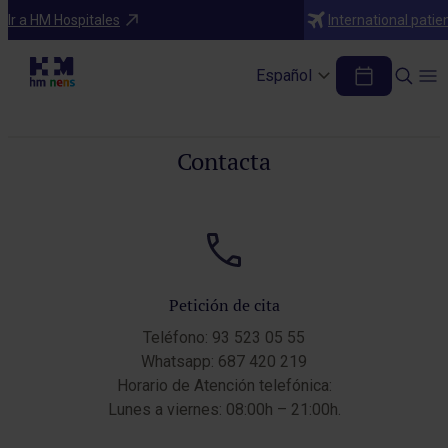
Ir a HM Hospitales
International patie
Contacta con el Hospital HM Nens
Español
Contacta con nosotros en cualquier momento, te ayudaremos.
Contacta
Petición de cita
Teléfono: 93 523 05 55
Whatsapp: 687 420 219
Horario de Atención telefónica:
Lunes a viernes: 08:00h – 21:00h.