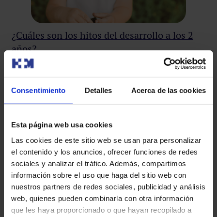
¿Cuáles son los hitos del desarrollo a los 2
años?
Este es un periodo lleno de descubrimientos, nuevas
habilidades y una gran curiosidad por el mundo que lo
Consentimiento
Detalles
Acerca de las cookies
rodea. En este…
Pediatría
Esta página web usa cookies
Las cookies de este sitio web se usan para personalizar
el contenido y los anuncios, ofrecer funciones de redes
sociales y analizar el tráfico. Además, compartimos
información sobre el uso que haga del sitio web con
nuestros partners de redes sociales, publicidad y análisis
web, quienes pueden combinarla con otra información
que les haya proporcionado o que hayan recopilado a