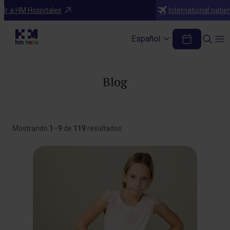
Ir a HM Hospitales
International patie
Español
Blog
Mostrando
1
–
9
de
119
resultados