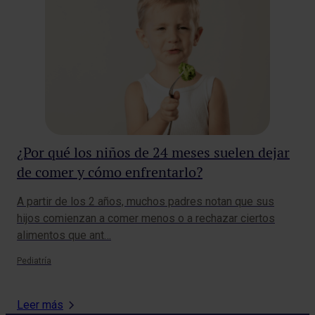
¿Por qué los niños de 24 meses suelen dejar
Có
de comer y cómo enfrentarlo?
se
A partir de los 2 años, muchos padres notan que sus
Hab
hijos comienzan a comer menos o a rechazar ciertos
sen
alimentos que ant…
abi
Pediatría
Pedi
Leer más