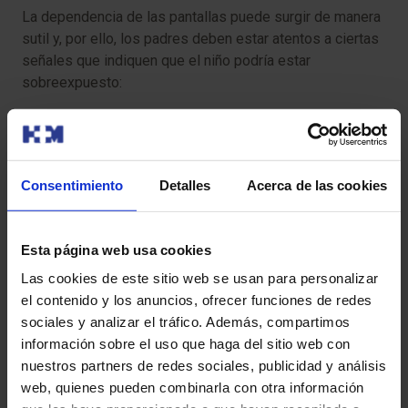
La dependencia de las pantallas puede surgir de manera
sutil y, por ello, los padres deben estar atentos a ciertas
señales que indiquen que el niño podría estar
sobreexpuesto:
Irritabilidad o cambios de humor
: Los niños que
pasan mucho tiempo frente a las pantallas pueden
volverse más irascibles cuando no se les permite usar
Consentimiento
Detalles
Acerca de las cookies
el dispositivo.
Alteraciones en el sueño: La
sobreexposición a las
Esta página web usa cookies
pantallas puede afectar el ritmo de sueño, generando
Las cookies de este sitio web se usan para personalizar
despertares nocturnos y sueño no reparador.
el contenido y los anuncios, ofrecer funciones de redes
sociales y analizar el tráfico. Además, compartimos
Aislamiento social:
Si el niño pierde interés en
información sobre el uso que haga del sitio web con
interactuar con otros niños o en realizar actividades
nuestros partners de redes sociales, publicidad y análisis
grupales, es una señal de que puede estar
web, quienes pueden combinarla con otra información
desarrollando una dependencia hacia los dispositivos