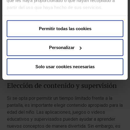
que les haya proporcionado o que hayan recopilado a
electrónicos.
partir del uso que haya hecho de sus servicios.
Problemas físicos:
La fatiga ocular, dolores de
cabeza y problemas posturales son síntomas físicos
Permitir todas las cookies
que también pueden aparecer con el uso excesivo de
pantallas.
Para abordar estas señales, es clave que los padres
Personalizar
establezcan límites claros respecto al tiempo de uso de
las pantallas, ofreciendo alternativas de entretenimiento
Solo usar cookies necesarias
y promoviendo el juego activo.
Elección de contenido y supervisión
Si se opta por permitir un tiempo limitado frente a la
pantalla, es importante elegir contenido apropiado para la
edad del niño. Las aplicaciones, juegos o videos
educativos y supervisados pueden ayudar a aprender
nuevos conceptos de manera divertida. Sin embargo, es