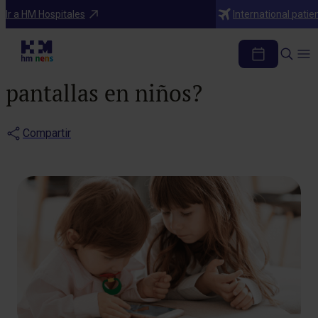
Blog
Ir a HM Hospitales
International patie
¿Por qué debemos
realmente prevenir el uso de
pantallas en niños?
Compartir