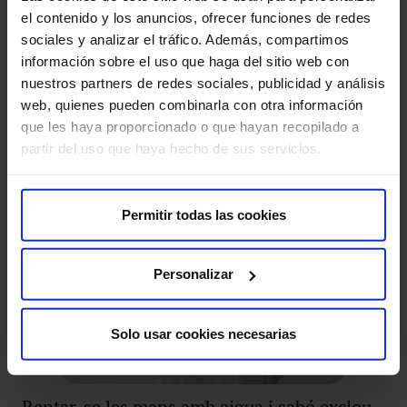
el contenido y los anuncios, ofrecer funciones de redes
sociales y analizar el tráfico. Además, compartimos
información sobre el uso que haga del sitio web con
nuestros partners de redes sociales, publicidad y análisis
web, quienes pueden combinarla con otra información
También te puede interesar
que les haya proporcionado o que hayan recopilado a
partir del uso que haya hecho de sus servicios.
Permitir todas las cookies
Personalizar
Solo usar cookies necesarias
Rentar-se les mans amb aigua i sabó exclou
¿Q