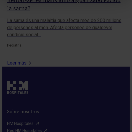
la sarna?
¿Cu
inc
La sarna és una malaltia que afecta més de 200 milions
niñ
de persones al món. Afecta persones de qualsevol
condició social…
Pedi
Pediatría
Leer más
Sobre nosotros
HM Hospitales​
Red HM Hospitales​