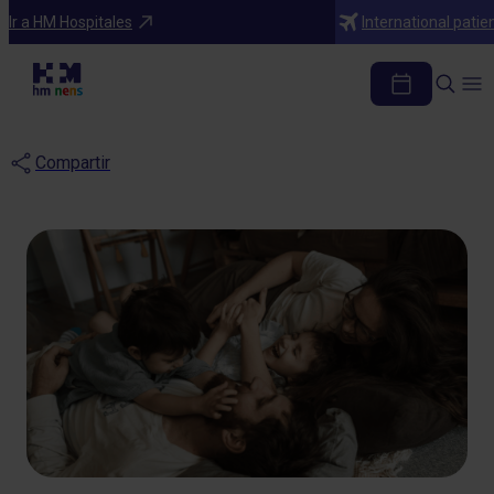
Blog
Ir a HM Hospitales
International patie
¿Pasamos tiempo de
calidad en familia?
Compartir