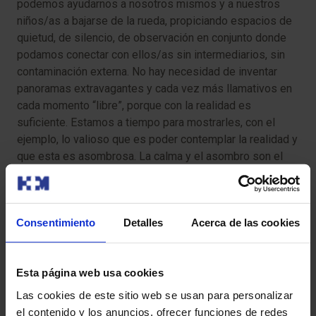
podemos ayudarnos a nosotros mismos y a nuestros
niños/as a bajarse de la rueda, propiciando espacios de
quietud, de silencio, de observación en conjunto donde
podamos conectar con ellos/as sin intermediarios, sin
contaminación externa. No hay necesidad de inventar
panoramas extravagantes y cada vez más llamativos en
cada momento “libre”, porque con la realidad es
suficiente. Estamos a tiempo para mostrarles, con el
ejemplo, lo valioso que es poder contemplar la realidad y
que esta es asombrosa. La calma y el asombro son el
motor de la conexión y el aprendizaje.
¿Han visto con detención un copo de nieve? Es como si
Consentimiento
Detalles
Acerca de las cookies
alguien lo hubiese tallado perfectamente de un pedazo
de hielo, es real, es extraordinario en sí mismo y es más
que suficiente para generar asombro. ¿Cuánto
Esta página web usa cookies
aprendizaje y motivación puede nacer de esta
observación? Muchísimo.
Las cookies de este sitio web se usan para personalizar
el contenido y los anuncios, ofrecer funciones de redes