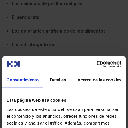
Los químicos de perfluoroalquilo
El perclorato
Los colorantes artificiales de los alimentos
Los nitratos/nitritos
¿Cómo influye una alimentación
ultraprocesada en la alimentación de
los niños?
Consentimiento
Detalles
Acerca de las cookies
Algunas de las consecuencias o desventajas que
provocan los alimentos ultraprocesados son:
Esta página web usa cookies
Las cookies de este sitio web se usan para personalizar
El aumento de grasa corporal, lo que lleva a padecer
el contenido y los anuncios, ofrecer funciones de redes
sobrepeso u obesidad.
sociales y analizar el tráfico. Además, compartimos