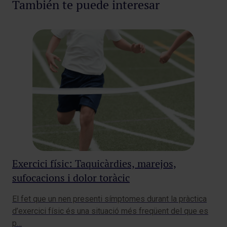
También te puede interesar
Br
Exercici físic: Taquicàrdies, marejos,
sufocacions i dolor toràcic
¿Qu
inf
El fet que un nen presenti símptomes durant la pràctica
niñ
d’exercici físic és una situació més freqüent del que es
Pedi
p…