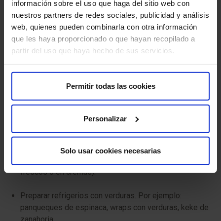
información sobre el uso que haga del sitio web con
El aumento de diabetes al ser sustancias compuestas
nuestros partners de redes sociales, publicidad y análisis
por una alta cantidad de azúcar.
web, quienes pueden combinarla con otra información
que les haya proporcionado o que hayan recopilado a
Aumento en los niveles de colesterol.
partir del uso que haya hecho de sus servicios.
Mayor riesgo en padecer enfermedades
cardiovasculares, entre otras muchas más.
Permitir todas las cookies
Herramientas para que introducir vegetales
Personalizar
en la alimentación de los niños
Ir introduciendo poco a poco distintos vegetales, en
Solo usar cookies necesarias
diferente preparación y textura (salteados, cocidos,
frescos o en cremas).
Preparar refrigerios con verduras. Por ejemplo:
panqueques de espinaca, wraps con verduras, keke de
zanahoria.