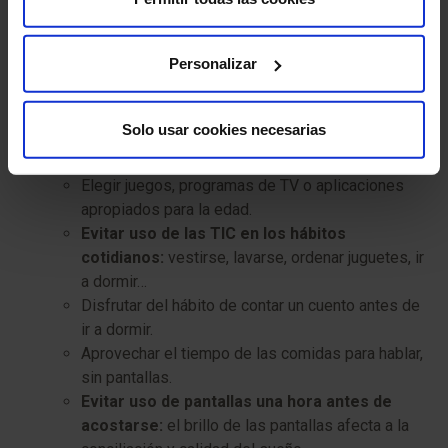
Guardar los dispositivos en un lugar no accesible
y acostumbrar a que pidan permiso para
Personalizar
utilizarlos. Es recomendable que l@s niñ@s no
tengan ningún tipo de aparato audiovisual en el
dormitorio.
Solo usar cookies necesarias
Aplicaciones seguras: proteger de contenidos
inadecuados mediante controles parentales.
Elegir juegos, programas de TV o aplicaciones
apropiados para la edad.
Evitar uso de las TIC en los hábitos
cotidianos:
vestirse, lavarse, ordenar juguetes, ir
a dormir…
Disfrutar del hábito de contar un cuento antes de
ir a dormir.
Aprovechar el tiempo de las comidas para hablar,
sin pantallas.
Evitar uso de pantallas una hora antes de
acostarse:
el brillo de las pantallas afecta a la