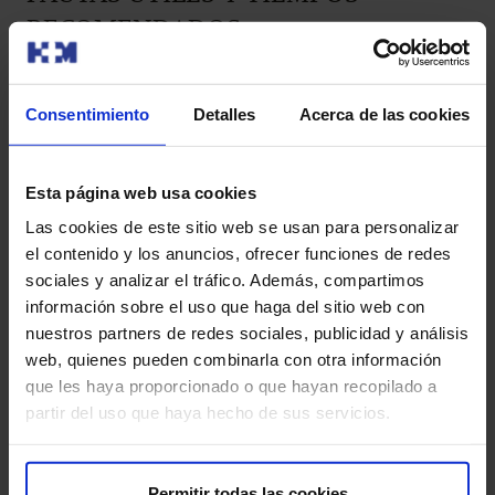
RECOMENDADOS
Menores de 2 años:
Evitar el uso de pantallas de cualquier tipo.
Consentimiento
Detalles
Acerca de las cookies
De 2 a 3 años:
Priorizar juegos con contacto físico: juegos de
Esta página web usa cookies
falda o con movimiento, cuentos,
Las cookies de este sitio web se usan para personalizar
construcciones…
el contenido y los anuncios, ofrecer funciones de redes
Uso de pantallas acompañado, sólo programas
sociales y analizar el tráfico. Además, compartimos
escogidos y exposición limitada (menos de
información sobre el uso que haga del sitio web con
media hora diaria).
nuestros partners de redes sociales, publicidad y análisis
web, quienes pueden combinarla con otra información
De 3 a 6 años:
que les haya proporcionado o que hayan recopilado a
Priorizar juegos que conlleven contacto físico
partir del uso que haya hecho de sus servicios.
y/o movimiento.
Incremento progresivo y supervisado del uso de
pantallas hasta una hora diaria.
Permitir todas las cookies