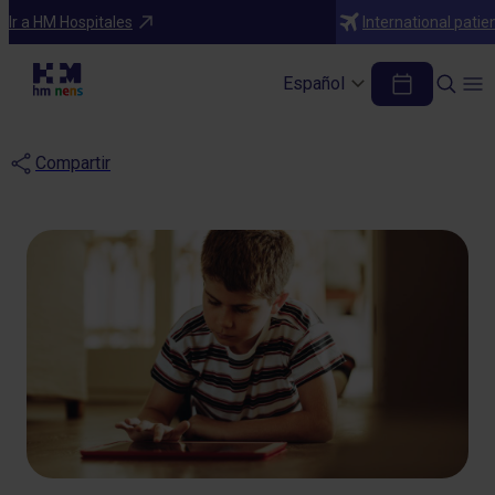
Blog
Ir a HM Hospitales
International patie
El uso de las pantallas en
Español
la infancia
Compartir