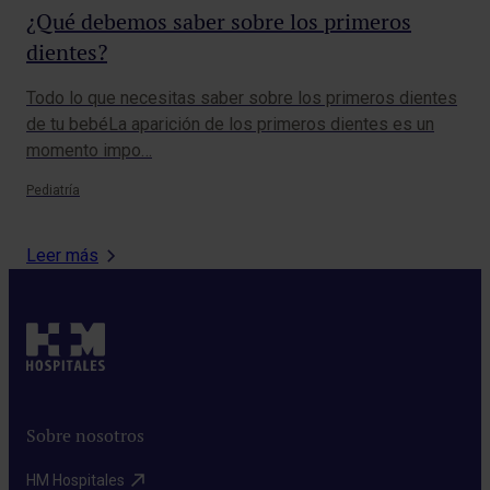
Cad
¿Qué debemos saber sobre los primeros
cad
dientes?
cla
Todo lo que necesitas saber sobre los primeros dientes
Pedi
de tu bebéLa aparición de los primeros dientes es un
momento impo…
Pediatría
Leer más
Sobre nosotros
HM Hospitales​