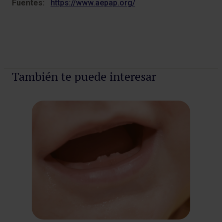
Fuentes:
https://www.aepap.org/
También te puede interesar
¿C
me