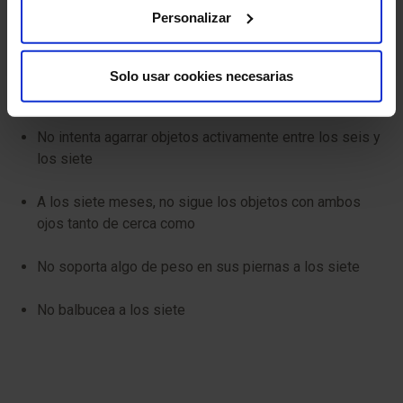
No sonríe espontáneamente a los cinco
Personalizar
No puede sentarse con ayuda a los seis
Solo usar cookies necesarias
No se ríe ni emite chillidos a los seis
No intenta agarrar objetos activamente entre los seis y
los siete
A los siete meses, no sigue los objetos con ambos
ojos tanto de cerca como
No soporta algo de peso en sus piernas a los siete
No balbucea a los siete