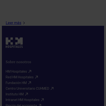
Af
Pedi
Leer más
Sobre nosotros
HM Hospitales​
Red HM Hospitales​
Fundación HM​
Centro Universitario CUHMED​
Instituto HM​
Intranet HM Hospitales​
Rincón del accionista​