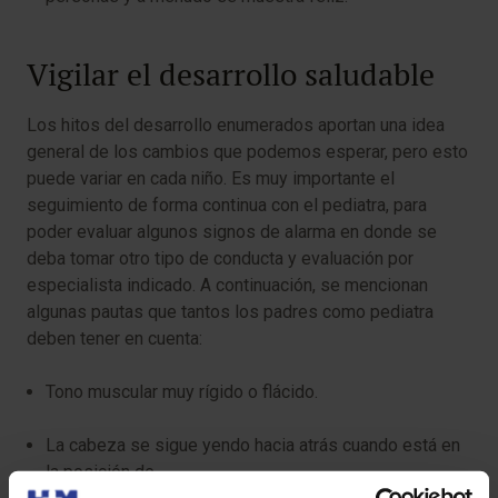
Vigilar el desarrollo saludable
Los hitos del desarrollo enumerados aportan una idea
general de los cambios que podemos esperar, pero esto
puede variar en cada niño. Es muy importante el
seguimiento de forma continua con el pediatra, para
poder evaluar algunos signos de alarma en donde se
deba tomar otro tipo de conducta y evaluación por
especialista indicado. A continuación, se mencionan
algunas pautas que tantos los padres como pediatra
deben tener en cuenta:
Tono muscular muy rígido o flácido.
La cabeza se sigue yendo hacia atrás cuando está en
la posición de