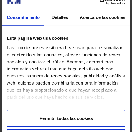
Alcanza las cosas solamente con una
Consentimiento
Detalles
Acerca de las cookies
Se rehúsa a ser abrazado o
No muestra afecto hacia la persona que lo
Esta página web usa cookies
Las cookies de este sitio web se usan para personalizar
Parece no disfrutar la cercanía de las
el contenido y los anuncios, ofrecer funciones de redes
sociales y analizar el tráfico. Además, compartimos
No responde a los sonidos a su
información sobre el uso que haga del sitio web con
nuestros partners de redes sociales, publicidad y análisis
Tiene dificultad para llevar objetos a su
web, quienes pueden combinarla con otra información
que les haya proporcionado o que hayan recopilado a
No gira la cabeza para identificar sonidos a los cuatro
partir del uso que haya hecho de sus servicios.
A los 5 meses todavía no se voltea en ninguna
dirección (desde la posición boca abajo hacia arriba ni
Permitir todas las cookies
de boca arriba hacia abajo).