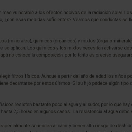
n más vulnerable a los efectos nocivos de la radiación solar. 
o, ¿son esas medidas suficientes? Veamos qué conductas se lle
sicos (minerales), químicos (orgánicos) y mixtos (órgano-minerales
 se aplican. Los químicos y los mixtos necesitan activarse desde
apá no conoce la composición, por lo tanto es preciso asegurars
r filtros físicos. Aunque a partir del año de edad los niños pod
ene decantarse por estos últimos. Si su hijo padece algún tipo 
físicos resisten bastante poco al agua y al sudor, por lo que hay 
r hasta 2,5 horas en algunos casos. La resistencia al agua debe 
specialmente sensibles al calor y tienen alto riesgo de deshidr