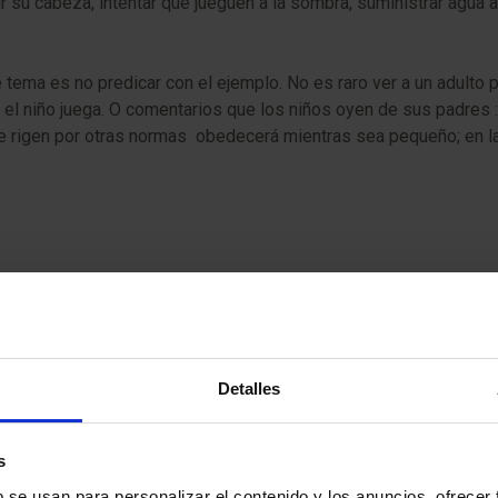
 su cabeza, intentar que jueguen a la sombra, suministrar agua a
 tema es no predicar con el ejemplo. No es raro ver a un adulto p
as el niño juega. O comentarios que los niños oyen de sus padres
 se rigen por otras normas obedecerá mientras sea pequeño; en l
Detalles
s
b se usan para personalizar el contenido y los anuncios, ofrecer