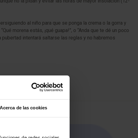
unque no la pidan y evitar las horas de mayor insolación (12-
ersiguiendo al niño para que se ponga la crema o la gorra y
 : “Qué morena estás, ¡qué guapa!”, o “Anda que te dé un poco
a pubertad intentará saltarse las reglas y no habremos
Acerca de las cookies
 funciones de redes sociales