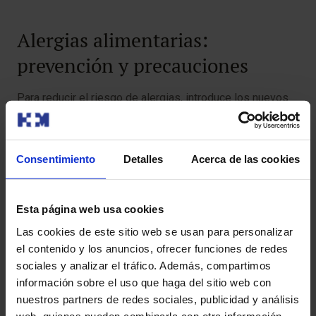
Alergias alimentarias:
prevención y precauciones
Para reducir el riesgo de alergias, introduce los nuevos
alimentos de uno en uno, cada 3-5 días, y observa
posibles reacciones adversas (erupciones, vómitos,
diarrea o dificultad para respirar). Los alimentos
Consentimiento
Detalles
Acerca de las cookies
alergénicos como el huevo, el pescado o los frutos
secos no deben retrasarse en la dieta, ya que estudios
actuales sugieren que su introducción temprana y
Esta página web usa cookies
controlada ayuda a disminuir el riesgo de alergias. Eso sí,
Las cookies de este sitio web se usan para personalizar
consulta siempre al pediatra antes de incluirlos.
el contenido y los anuncios, ofrecer funciones de redes
sociales y analizar el tráfico. Además, compartimos
Errores comunes y cómo
información sobre el uso que haga del sitio web con
nuestros partners de redes sociales, publicidad y análisis
evitarlos
web, quienes pueden combinarla con otra información