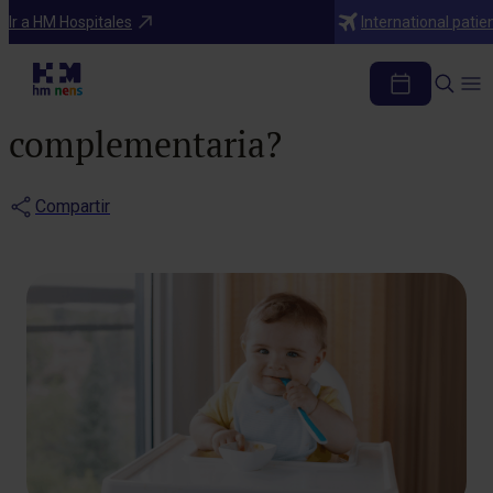
Blog
Ir a HM Hospitales
International patie
¿Cómo afrontar el inicio
de la Alimentación
complementaria?
Compartir