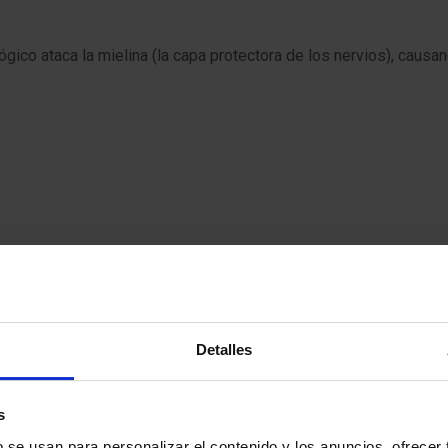
ico ataca la mielina (la capa protectora de los nervios), caus
ar los brotes y retrasar la progresión.
Detalles
s
b se usan para personalizar el contenido y los anuncios, ofrecer