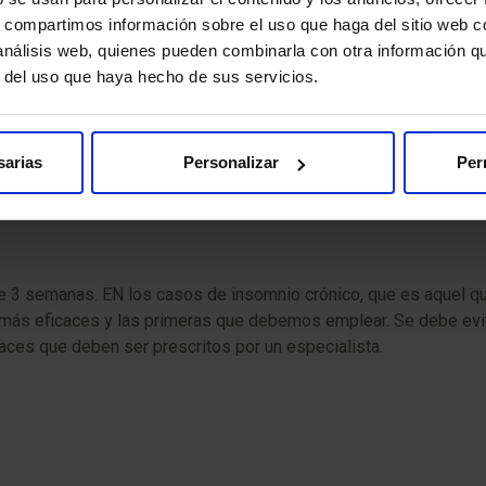
s, compartimos información sobre el uso que haga del sitio web 
 análisis web, quienes pueden combinarla con otra información q
r del uso que haya hecho de sus servicios.
sarias
Personalizar
Per
izaje continuo.
e 3 semanas. EN los casos de insomnio crónico, que es aquel q
s más eficaces y las primeras que debemos emplear. Se debe evi
aces que deben ser prescritos por un especialista.