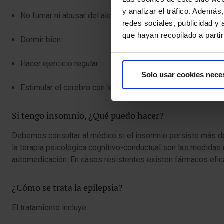
y analizar el tráfico. Ademá
No fumar ni abusar del alcohol.
redes sociales, publicidad y
que hayan recopilado a parti
Dormir bien.
Hacer ejercicio regular.
Solo usar cookies nece
Estimular el cerebro con lectura, juegos mentales o aprend
Si tengo insomnio, ¿Qué puedo hacer?
Debemos consultar al médico si el insomnio persiste más d
la terapia psicológica cognitivo-conductual son las medida
automedicación. En casos resistentes existen fármacos efic
¿Cómo se trata la epilepsia?
El tratamiento incluye: