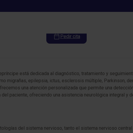
Neurología
Pedir cita
epríncipe está dedicada al diagnóstico, tratamiento y seguimien
mo migrañas, epilepsia, ictus, esclerosis múltiple, Parkinson, d
 ofrecemos una atención personalizada que permite una detección 
del paciente, ofreciendo una asistencia neurológica integral y de
ologías del sistema nervioso, tanto el sistema nervioso central