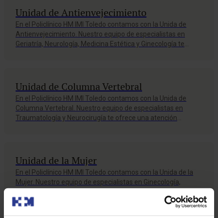
Unidad de Antienvejecimiento
En el Policlínico HM IMI Toledo contamos con la Unida de
Antienvejecimiento. Nuestro equipo de especialistas en
Geriatría, Neurología, Medicina Estética y Ginecología te
ofrece una atención personalizada, amplia experiencia y las
técnicas más avanzadas. Pide tu cita y mejora tu calidad de
vida.
Unidad de Columna Vertebral
En el Policlínico HM IMI Toledo contamos con la Unida de
Columna Vertebral. Nuestro equipo de especialistas en
Traumatología y Neurocirugía te ofrece una atención
personalizada, amplia experiencia y las técnicas más
avanzadas. Pide tu cita y mejora tu calidad de vida.
Unidad de la Mujer
En el Policlínico HM IMI Toledo contamos con la Unida de la
Mujer. Nuestro equipo de especialistas en Ginecología,
Radiología te ofrece una atención personalizada, amplia
experiencia y las técnicas más avanzadas. Pide tu cita y
mejora tu calidad de vida.