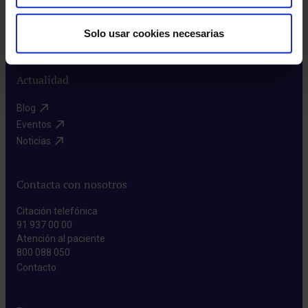
Prensa​
Solo usar cookies necesarias
Preguntas frecuentes​
Actualidad
Blog​
Eventos​
Noticias​
Contacta con nosotros
Citación telefónica
91 937 00 00
Atención al paciente
800 088 050
Contacto​