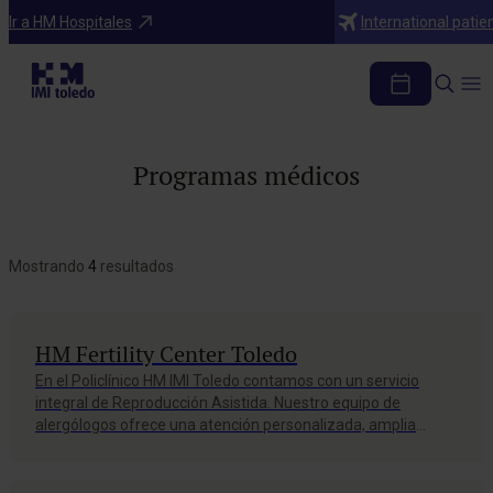
Ir a HM Hospitales
International patie
Programas médicos
Mostrando
4
resultados
HM Fertility Center Toledo
En el Policlínico HM IMI Toledo contamos con un servicio
integral de Reproducción Asistida. Nuestro equipo de
alergólogos ofrece una atención personalizada, amplia
experiencia y las técnicas más avanzadas. Pide tu cita y
mejora tu calidad de vida.