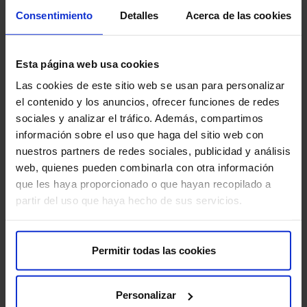
Consentimiento
Detalles
Acerca de las cookies
Esta página web usa cookies
Las cookies de este sitio web se usan para personalizar
el contenido y los anuncios, ofrecer funciones de redes
sociales y analizar el tráfico. Además, compartimos
Sobre nosotros
información sobre el uso que haga del sitio web con
nuestros partners de redes sociales, publicidad y análisis
HM Hospitales​
web, quienes pueden combinarla con otra información
Red HM Hospitales​
que les haya proporcionado o que hayan recopilado a
Fundación HM​
partir del uso que haya hecho de sus servicios.
Centro Universitario CUHMED​
Instituto HM​
Intranet HM Hospitales​
Permitir todas las cookies
Rincón del accionista​
Personalizar
Más HM Hospitales