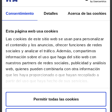
Consentimiento
Detalles
Acerca de las cookies
Modalidad de consulta
Presencial
Esta página web usa cookies
Las cookies de este sitio web se usan para personalizar
Pedir cita
el contenido y los anuncios, ofrecer funciones de redes
sociales y analizar el tráfico. Además, compartimos
información sobre el uso que haga del sitio web con
Barroso Manso, Álvaro
nuestros partners de redes sociales, publicidad y análisis
Urología
web, quienes pueden combinarla con otra información
que les haya proporcionado o que hayan recopilado a
partir del uso que haya hecho de sus servicios.
Centros
HM IMI Toledo
Permitir todas las cookies
Modalidad de consulta