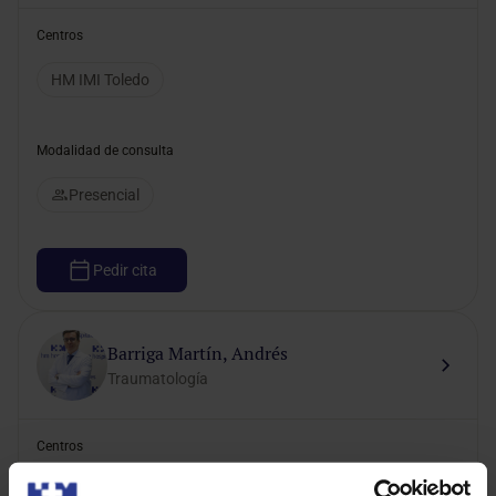
Centros
HM IMI Toledo
Modalidad de consulta
Presencial
Pedir cita
Barriga Martín, Andrés
Traumatología
Centros
HM IMI Toledo
HM Puerta del Sur