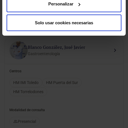
Personalizar
Presencial
Videoconsulta
Solo usar cookies necesarias
Pedir cita
Blanco González, José Javier
Gastroenterología
Centros
HM IMI Toledo
HM Puerta del Sur
HM Torrelodones
Modalidad de consulta
Presencial