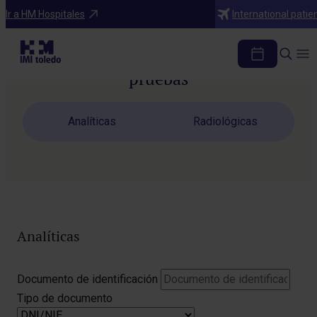
Ir a HM Hospitales
International patie
Descarga los resultados de tus
pruebas
Analíticas
Radiológicas
Analíticas
Do
Documento de identificación
de
Tipo de documento
ide