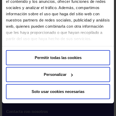
el contenido y los anuncios, ofrecer funciones de redes
del
Centro Universitario CUHMED​
sociales y analizar el tráfico. Además, compartimos
Avi
Instituto HM​
información sobre el uso que haga del sitio web con
leg
Intranet HM Hospitales​
nuestros partners de redes sociales, publicidad y análisis
Rincón del accionista​
web, quienes pueden combinarla con otra información
que les haya proporcionado o que hayan recopilado a
Más HM Hospitales
partir del uso que haya hecho de sus servicios.
Prensa​
Preguntas frecuentes​
Permitir todas las cookies
Actualidad
Personalizar
Blog​
Eventos​
Solo usar cookies necesarias
Noticias​
Contacta con nosotros