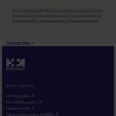
En el Policlínico HM IMI Toledo contamos con la Unida de
Columna Vertebral. Nuestro equipo de especialistas en
Traumatología y Neurocirugía te ofrece una atención
personalizada, amplia experiencia y las técnicas más
avanzadas. Pide tu cita y mejora tu calidad de vida.
Conocer más
Sobre nosotros
HM Hospitales​
Red HM Hospitales​
Fundación HM​
Centro Universitario CUHMED​