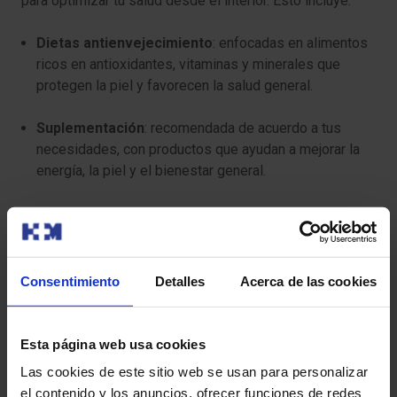
para optimizar tu salud desde el interior. Esto incluye:
Dietas antienvejecimiento
: enfocadas en alimentos
ricos en antioxidantes, vitaminas y minerales que
protegen la piel y favorecen la salud general.
Suplementación
: recomendada de acuerdo a tus
necesidades, con productos que ayudan a mejorar la
energía, la piel y el bienestar general.
Asesoramiento en hábitos saludables
: te ayudamos
a adoptar hábitos como ejercicio, manejo del estrés y
sueño reparador, fundamentales para envejecer de
manera saludable.
Consentimiento
Detalles
Acerca de las cookies
Geriatría
Esta página web usa cookies
La
geriatría
se enfoca en realizar una
valoración
Las cookies de este sitio web se usan para personalizar
exhaustiva de la salud
de los pacientes, considerando
el contenido y los anuncios, ofrecer funciones de redes