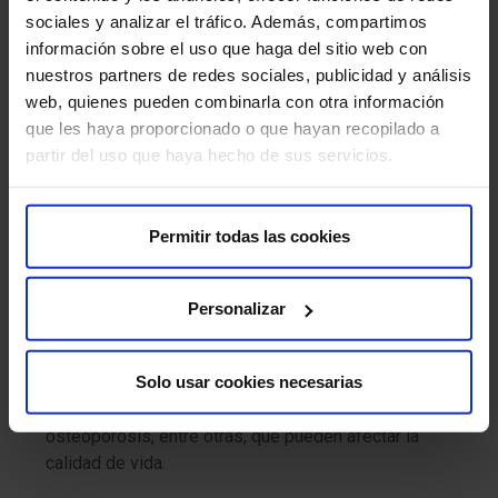
aspectos como:
sociales y analizar el tráfico. Además, compartimos
información sobre el uso que haga del sitio web con
Función física
: evaluación de la movilidad, fuerza
nuestros partners de redes sociales, publicidad y análisis
muscular, equilibrio y capacidad para realizar
web, quienes pueden combinarla con otra información
actividades diarias.
que les haya proporcionado o que hayan recopilado a
partir del uso que haya hecho de sus servicios.
Estado cognitivo
: detección temprana de problemas
cognitivos, como la pérdida de memoria, demencia o
confusión, para tomar acciones preventivas.
Permitir todas las cookies
Salud emocional
: identificación de signos de
ansiedad, depresión o estrés, que son comunes en el
Personalizar
proceso de envejecimiento.
Solo usar cookies necesarias
Condiciones médicas crónicas
: control y manejo de
enfermedades como la hipertensión, diabetes,
osteoporosis, entre otras, que pueden afectar la
calidad de vida.