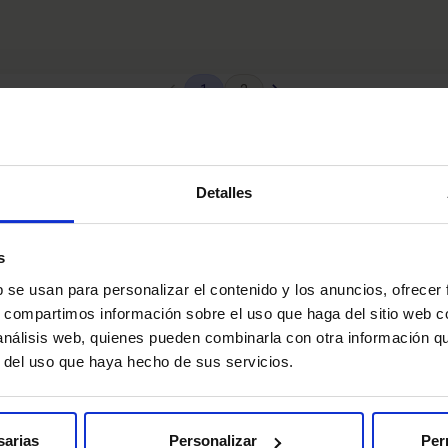
Pagina
Siguiente
1
2
anterior
pagina
Detalles
s
b se usan para personalizar el contenido y los anuncios, ofrecer
s, compartimos información sobre el uso que haga del sitio web 
 análisis web, quienes pueden combinarla con otra información q
r del uso que haya hecho de sus servicios.
sarias
Personalizar
Per