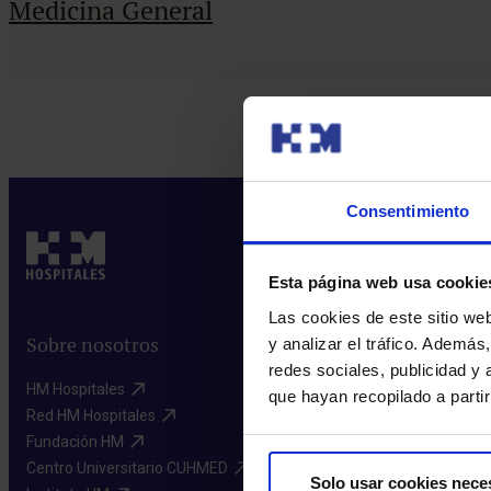
Medicina General
Consentimiento
Esta página web usa cookie
Las cookies de este sitio we
Sobre nosotros
y analizar el tráfico. Ademá
redes sociales, publicidad y
HM Hospitales​
que hayan recopilado a parti
Red HM Hospitales​
Fundación HM​
Centro Universitario CUHMED​
Solo usar cookies nece