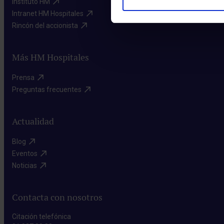
Instituto HM​
Intranet HM Hospitales​
Rincón del accionista​
Más HM Hospitales
Prensa​
Preguntas frecuentes​
Actualidad
Blog​
Eventos​
Noticias​
Contacta con nosotros
Citación telefónica