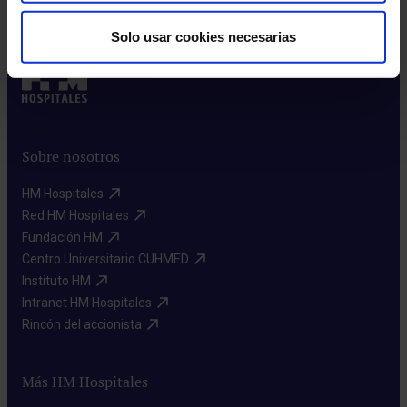
Leer más
Solo usar cookies necesarias
Sobre nosotros
HM Hospitales​
Red HM Hospitales​
Fundación HM​
Centro Universitario CUHMED​
Instituto HM​
Intranet HM Hospitales​
Rincón del accionista​
Más HM Hospitales