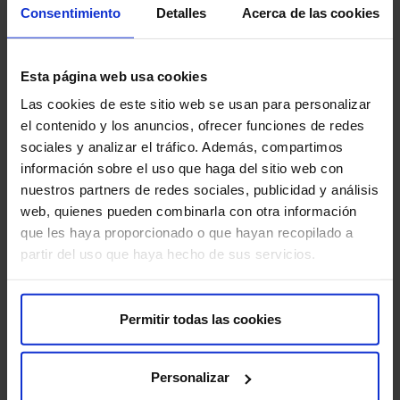
Consentimiento
Detalles
Acerca de las cookies
Esta página web usa cookies
Las cookies de este sitio web se usan para personalizar
el contenido y los anuncios, ofrecer funciones de redes
sociales y analizar el tráfico. Además, compartimos
información sobre el uso que haga del sitio web con
nuestros partners de redes sociales, publicidad y análisis
web, quienes pueden combinarla con otra información
5 beneficios de la cirugía robótica Da Vinci
De
que les haya proporcionado o que hayan recopilado a
en la operación de próstata
ar
partir del uso que haya hecho de sus servicios.
Recibir un diagnóstico de cáncer de próstata puede ser
¿Te
difícil, y elegir el tratamiento adecuado es una decisión
des
Permitir todas las cookies
importa…
abr
Cirugía Robótica
Tra
Personalizar