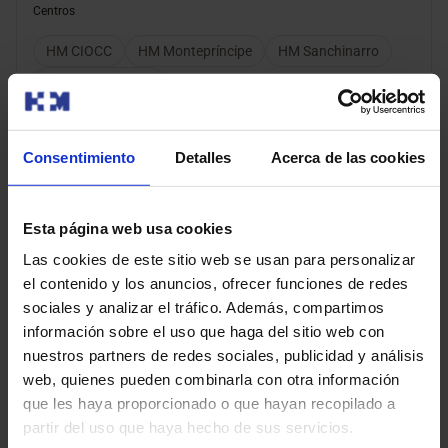
Centros
HM CIOCC
HM Montepríncipe
HM Sanchinarro
HM Torrelodones
Modalidad de consulta
Consentimiento
Detalles
Acerca de las cookies
Presencial
Videoconsulta
Esta página web usa cookies
Pedir cita
Las cookies de este sitio web se usan para personalizar
el contenido y los anuncios, ofrecer funciones de redes
sociales y analizar el tráfico. Además, compartimos
Cajal Merino, Rosa Ana
información sobre el uso que haga del sitio web con
Oncología Médica
nuestros partners de redes sociales, publicidad y análisis
web, quienes pueden combinarla con otra información
que les haya proporcionado o que hayan recopilado a
Centros
partir del uso que haya hecho de sus servicios.