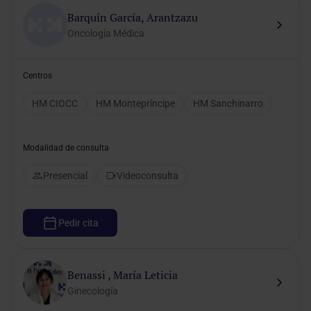
Barquín García, Arantzazu
Oncología Médica
Centros
HM CIOCC
HM Montepríncipe
HM Sanchinarro
Modalidad de consulta
Presencial
Videoconsulta
Pedir cita
Benassi , María Leticia
Ginecología