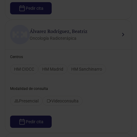
Pedir cita
Álvarez Rodríguez, Beatriz
Oncología Radioterápica
Centros
HM CIOCC
HM Madrid
HM Sanchinarro
Modalidad de consulta
Presencial
Videoconsulta
Pedir cita