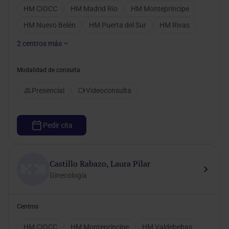
HM CIOCC
HM Madrid Río
HM Montepríncipe
HM Nuevo Belén
HM Puerta del Sur
HM Rivas
2
centros más
Modalidad de consulta
Presencial
Videoconsulta
Pedir cita
Castillo Rabazo, Laura Pilar
Ginecología
Centros
HM CIOCC
HM Montepríncipe
HM Valdebebas