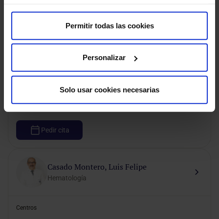
HM CIOCC
HM Cruz Verde
HM Montepríncipe
HM Puerta del Sur
HM Sanchinarro
Permitir todas las cookies
HM Torrelodones
2
centros más
Personalizar
Modalidad de consulta
Solo usar cookies necesarias
Presencial
Videoconsulta
Pedir cita
Casado Montero, Luis Felipe
Hematología
Centros