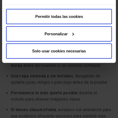
Para que el estudio se realice de manera segura y
Permitir todas las cookies
efectiva, sigue estas recomendaciones:
Informa a tu médico
si tienes marcapasos, implantes
Personalizar
metálicos o problemas de salud como alergias al
contraste o insuficiencia renal. Esto es importante para
asegurar que la prueba sea segura para ti.
Solo usar cookies necesarias
Es recomendable no comer ni beber entre 4 y 6
horas
antes del examen si se utilizará contraste.
Usa ropa cómoda y sin metales.
Asegúrate de
quitarte joyas, relojes o piercings antes de la prueba.
Permanece lo más quieto posible
durante el
estudio para obtener imágenes claras.
Si tienes claustrofobia
, avísanos con antelación para
que podamos ofrecerte opciones para sentirte más