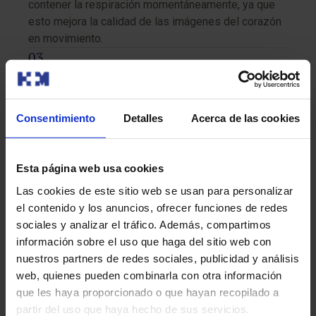
contener la respiración momentáneamente, ya que
esto mejora la calidad de las imágenes del corazón
en movimiento.
Al terminar:
Una vez finalizado el examen, te retirarán los
electrodos y, si se utilizó contraste, la vía
Consentimiento
Detalles
Acerca de las cookies
intravenosa. El procedimiento suele durar entre 30 y
60 minutos, y después, podrás retomar tus
actividades diarias con normalidad. Si fue necesario
Esta página web usa cookies
usar contraste, es recomendable que bebas agua
Las cookies de este sitio web se usan para personalizar
para ayudar a eliminarlo de tu cuerpo más
el contenido y los anuncios, ofrecer funciones de redes
rápidamente. Esta prueba no requiere ningún tipo de
sociales y analizar el tráfico. Además, compartimos
recuperación, y los resultados serán analizados por
información sobre el uso que haga del sitio web con
tu médico para proporcionarte el diagnóstico
nuestros partners de redes sociales, publicidad y análisis
adecuado.
web, quienes pueden combinarla con otra información
que les haya proporcionado o que hayan recopilado a
partir del uso que haya hecho de sus servicios.
Recomendaciones para la prueba