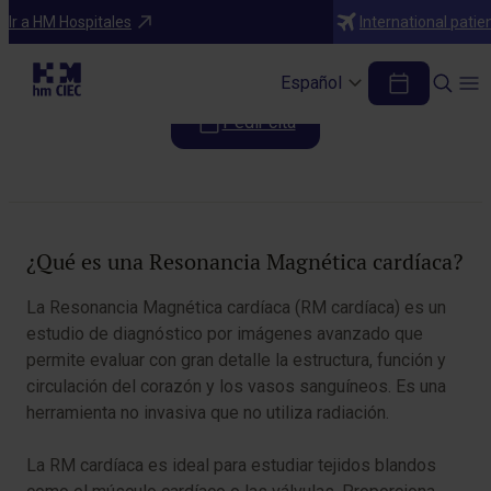
Pruebas diagnósticas
Ir a HM Hospitales
International patie
RM Cardíaca
Español
Pedir cita
Tabla de contenidos
¿Qué es una Resonancia Magnética cardíaca?
La Resonancia Magnética cardíaca (RM cardíaca) es un
estudio de diagnóstico por imágenes avanzado que
permite evaluar con gran detalle la estructura, función y
circulación del corazón y los vasos sanguíneos. Es una
herramienta no invasiva que no utiliza radiación.
La RM cardíaca es ideal para estudiar tejidos blandos