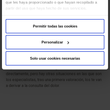
que les haya proporcionado o que hayan recopilado a
¿Es posible eliminar el dolor por completo?
partir del uso que haya hecho de sus servicios.
Cada caso es diferente. En algunos pacientes, el dolor
puede desaparecer por completo, pero hay casos en los
Permitir todas las cookies
que no es posible. En esas situaciones, el objetivo es
reducir su intensidad y mejorar todo lo posible la calidad
de vida.
Personalizar
¿Necesito una derivación médica para acudir a la
Unidad del Dolor?
Solo usar cookies necesarias
Depende de cada caso. En algunos casos, puedes acudir
directamente, pero hay otras situaciones en las que son
los especialistas, tras una primera valoración, los te van
a derivar a la consulta del dolor.