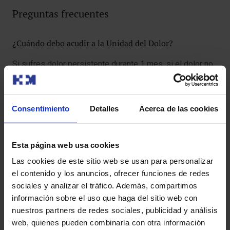
Preguntas frecuentes
¿Cuándo debo acudir a la Unidad del Dolor?
Si sufres dolor persistente durante 1 mes, si el dolor no
mejora con tratamientos convencionales o si interfiere en
tu vida diaria, es recomendable acudir al especialista
para una evaluación especializada.
Consentimiento
Detalles
Acerca de las cookies
¿Los tratamientos son dolorosos?
Esta página web usa cookies
La mayoría de los tratamientos invasivos se realizan con
Las cookies de este sitio web se usan para personalizar
anestesia local o sedación para minimizar cualquier
el contenido y los anuncios, ofrecer funciones de redes
molestia. Además, nuestros especialistas en
sociales y analizar el tráfico. Además, compartimos
Anestesiología y Reanimación
se encargan de
información sobre el uso que haga del sitio web con
garantizar la mayor comodidad y seguridad en cada
nuestros partners de redes sociales, publicidad y análisis
procedimiento.
web, quienes pueden combinarla con otra información