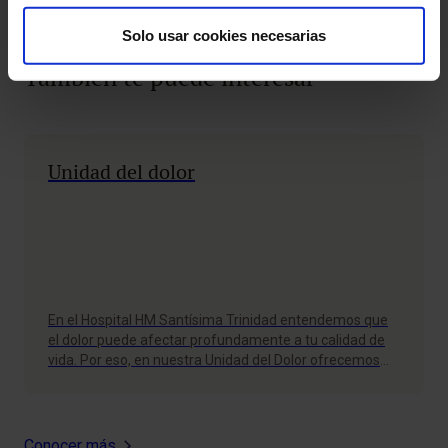
Solo usar cookies necesarias
También te puede interesar
Unidad del dolor
En el Hospital HM Santísima Trinidad entendemos que
el dolor puede afectar profundamente a tu calidad de
vida. Por eso, en nuestra Unidad del Dolor ofrecemos
una atención centrada en mejorar la calidad de vida de
los pacientes que sufren dolor agudo o crónico. Nuestro
equipo de profesionales trabaja con…
Conocer más