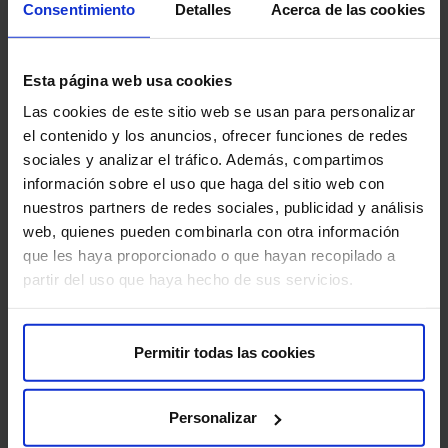
Equipo administrativo que se encargará de toda la
Consentimiento
Detalles
Acerca de las cookies
comunicación con su compañía de seguros sin coste
alguno para el lesionado.
Esta página web usa cookies
La garantía de contar con un grupo hospitalario de
Las cookies de este sitio web se usan para personalizar
referencia a nivel nacional.
el contenido y los anuncios, ofrecer funciones de redes
sociales y analizar el tráfico. Además, compartimos
información sobre el uso que haga del sitio web con
Contacto Unidad de Lesionados de Tráfico
nuestros partners de redes sociales, publicidad y análisis
web, quienes pueden combinarla con otra información
HM Santísima Trinidad
que les haya proporcionado o que hayan recopilado a
partir del uso que haya hecho de sus servicios.
P.º de Carmelitas, 74 – 37007 Salamanca
Teléfono móvil: 686 245 965
Permitir todas las cookies
Correo electrónico:
[email protected]
Personalizar