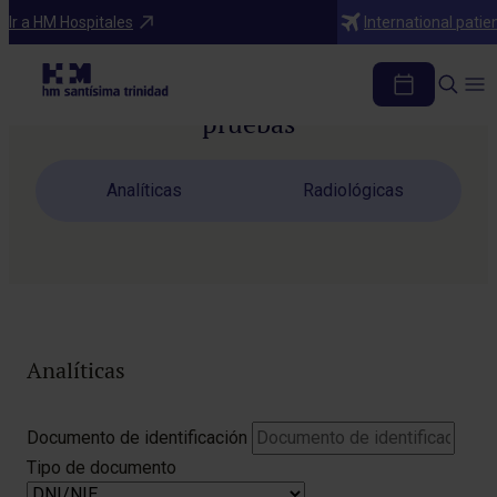
Ir a HM Hospitales
International patie
Descarga los resultados de tus
pruebas
Analíticas
Radiológicas
Analíticas
Do
Documento de identificación
de
Tipo de documento
ide