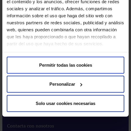
el contenido y los anuncios, ofrecer funciones de redes
del
Centro Universitario CUHMED​
sociales y analizar el tráfico. Además, compartimos
Avi
Instituto HM​
información sobre el uso que haga del sitio web con
leg
Intranet HM Hospitales​
nuestros partners de redes sociales, publicidad y análisis
Rincón del accionista​
web, quienes pueden combinarla con otra información
que les haya proporcionado o que hayan recopilado a
Más HM Hospitales
partir del uso que haya hecho de sus servicios.
Prensa​
Preguntas frecuentes​
Permitir todas las cookies
Actualidad
Personalizar
Blog​
Eventos​
Solo usar cookies necesarias
Noticias​
Contacta con nosotros