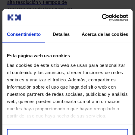
alta resolución y tiempos de
exploración reducidos para una
exploración segura y detallada.
Consentimiento
Detalles
Acerca de las cookies
Mamografía digital 3D
Tomosíntesis
Esta página web usa cookies
La mamografía con
Las cookies de este sitio web se usan para personalizar
tomosíntesis, también conocida
el contenido y los anuncios, ofrecer funciones de redes
como mamografía 3D, es una
sociales y analizar el tráfico. Además, compartimos
técnica avanzada de imagen
información sobre el uso que haga del sitio web con
mamaria que utiliza rayos X de
nuestros partners de redes sociales, publicidad y análisis
baja dosis para crear una
web, quienes pueden combinarla con otra información
imagen tridimensional de la
que les haya proporcionado o que hayan recopilado a
mama.
partir del uso que haya hecho de sus servicios.