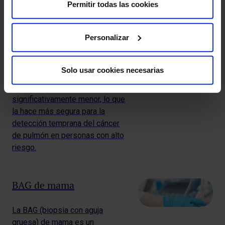
TC Tórax baja dosis
Permitir todas las cookies
La TC de tórax de baja dosis es
Personalizar
un examen que utiliza rayos X
para crear imágenes detalladas
de los pulmones. A diferencia
Solo usar cookies necesarias
del TC de tórax convencional,
utiliza una dosis de radiación
significativamente menor, lo que
la hace más segura para la
detección temprana del cáncer
de pulmón en personas con alto
riesgo.
BAG de mama
La BAG (biopsia con aguja
gruesa) de mama es un