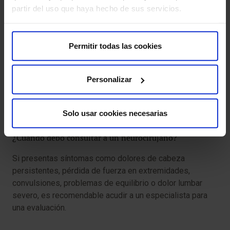
partir del uso que haya hecho de sus servicios.
Epilepsia resistente a tratamiento
Permitir todas las cookies
Hidrocefalia
Malformaciones congénitas del sistema nervioso
Personalizar
Traumatismos craneoencefálicos y de la columna
vertebral
Solo usar cookies necesarias
¿Cuándo debo consultar a un neurocirujano?
Si presentas síntomas como dolores de cabeza
persistentes, pérdida de fuerza en extremidades,
convulsiones, problemas de equilibrio o dolor lumbar
severo, es recomendable acudir a un especialista para
una evaluación.