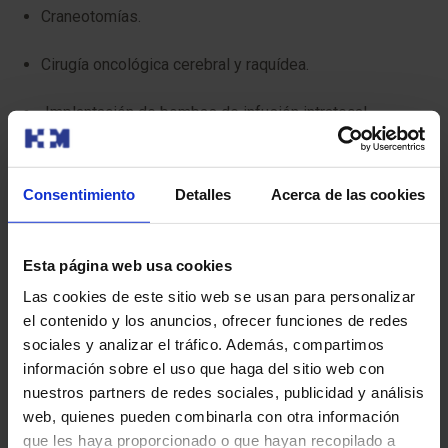
Craneotomías.
Cirugía oncológica cerebral y raquídea.
Implantación de bombas de infusión intratecal.
Preguntas frecuentes
Consentimiento
Detalles
Acerca de las cookies
¿Qué enfermedades trata un neurocirujano?
Esta página web usa cookies
Un neurocirujano puede tratar diversas patologías, como:
Las cookies de este sitio web se usan para personalizar
el contenido y los anuncios, ofrecer funciones de redes
Tumores cerebrales y de médula espinal
sociales y analizar el tráfico. Además, compartimos
información sobre el uso que haga del sitio web con
Hernias de disco y enfermedades degenerativas de la
nuestros partners de redes sociales, publicidad y análisis
columna
web, quienes pueden combinarla con otra información
que les haya proporcionado o que hayan recopilado a
Aneurismas cerebrales