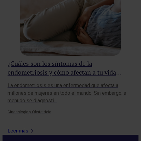
¿Cuáles son los síntomas de la
Re
endometriosis y cómo afectan a tu vida
al
diaria?
La endometriosis es una enfermedad que afecta a
Las
millones de mujeres en todo el mundo. Sin embargo, a
con
menudo se diagnosti…
mom
Ginecología y Obstetricia
Aler
Leer más