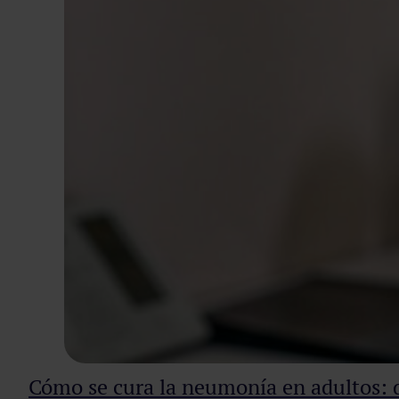
Cómo se cura la neumonía en adultos: d