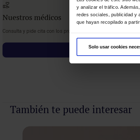
y analizar el tráfico. Ademá
redes sociales, publicidad y
Nuestros médicos
que hayan recopilado a parti
Consulta y pide cita con los profesionales de esta especialida
Solo usar cookies nece
Pedir cita
También te puede interesar